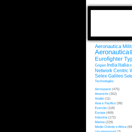
Aeronautica Milit
Aeronautica
Eurofighter T
Italia
India
Gripen
K
Network Centric 
Selex Galileo
Sele
Technologies
Aerospazio
(475)
Americhe
(302)
Analisi
(11)
Asia e Pacifico
(99)
Esercito
(118)
Europa
(469)
Industria
(172)
Marina
(229)
Medio Oriente e Africa
(69
Uncategorized
(3)