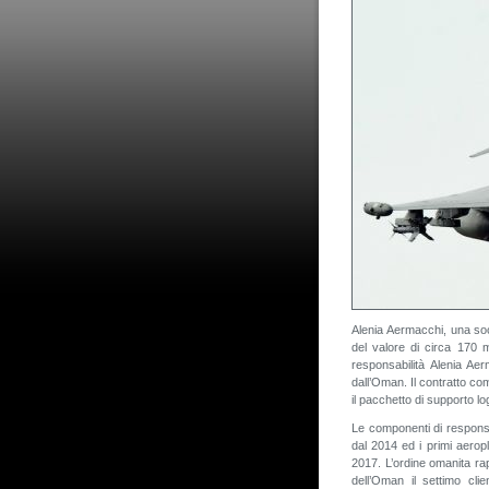
Alenia Aermacchi, una so
del valore di circa 170 m
responsabilità Alenia Ae
dall’Oman. Il contratto c
il pacchetto di supporto lo
Le componenti di responsab
dal 2014 ed i primi aerop
2017. L’ordine omanita ra
dell’Oman il settimo cli