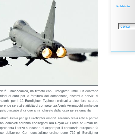
Pubblicità
cietà Finmeccanica, ha firmato con Eurofighter GmbH un contratto
ilioni di euro per la fornitura dei componenti, sistemi e servizi di
rmacchi per i 12 Eurofighter Typhoon ordinati a dicembre scorso
omprende servizi e attività di competenza Alenia Aermacchi anche per
gistico iniziale di cinque anni richiesto dalla forza aerea omanita.
ilità Alenia per gli Eurofighter omaniti saranno realizzate a partire
lani completi saranno consegnati alla Royal Air Force of Oman nel
ppresenta il terzo successo di export per il consorzio europeo e fa
ente dell’aereo. Con quest’ultimo ordine sono 719 gli Eurofighter