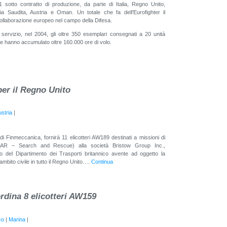
1 sotto contratto di produzione, da parte di Italia, Regno Unito,
a Saudita, Austria e Oman. Un totale che fa dell’Eurofighter il
ollaborazione europeo nel campo della Difesa.
 servizio, nel 2004, gli oltre 350 esemplari consegnati a 20 unità
ee hanno accumulato oltre 160.000 ore di volo.
er il Regno Unito
ustria
|
i Finmeccanica, fornirà 11 elicotteri AW189 destinati a missioni di
AR – Search and Rescue) alla società Bristow Group Inc.,
to del Dipartimento dei Trasporti britannico avente ad oggetto la
 ambito civile in tutto il Regno Unito….
Continua
rdina 8 elicotteri AW159
co
|
Marina
|