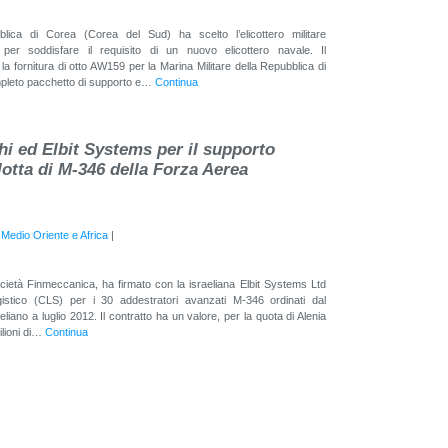
lica di Corea (Corea del Sud) ha scelto l’elicottero militare
er soddisfare il requisito di un nuovo elicottero navale. Il
 fornitura di otto AW159 per la Marina Militare della Repubblica di
pleto pacchetto di supporto e…
Continua
i ed Elbit Systems per il supporto
flotta di M-346 della Forza Aerea
|
Medio Oriente e Africa
|
ietà Finmeccanica, ha firmato con la israeliana Elbit Systems Ltd
gistico (CLS) per i 30 addestratori avanzati M-346 ordinati dal
eliano a luglio 2012. Il contratto ha un valore, per la quota di Alenia
ilioni di…
Continua