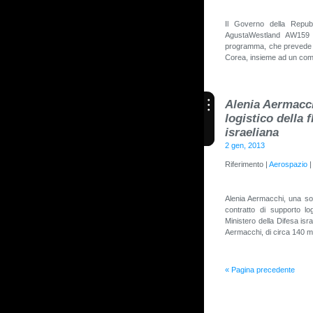
Il Governo della Repubb
AgustaWestland AW159 p
programma, che prevede la
Corea, insieme ad un com
Alenia Aermacch
logistico della 
israeliana
2 gen, 2013
Riferimento |
Aerospazio
Alenia Aermacchi, una soc
contratto di supporto lo
Ministero della Difesa isra
Aermacchi, di circa 140 m
« Pagina precedente