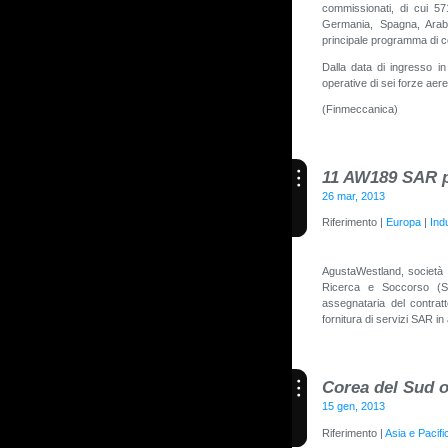
commissionati, di cui 57
Germania, Spagna, Arabi
principale programma di c
Dalla data di ingresso in
operative di sei forze aer
(Finmeccanica)
11 AW189 SAR p
26 mar, 2013
Riferimento |
Europa
|
Ind
AgustaWestland, società d
Ricerca e Soccorso (S
assegnataria del contrat
fornitura di servizi SAR in
Corea del Sud o
15 gen, 2013
Riferimento |
Asia e Pacifi