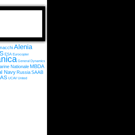
Alenia
rmacchi
S
ESA
Eurocopter
nica
General Dynamics
MBDA
rine Nationale
l Navy
Russia
SAAB
UAS
UCAV
United