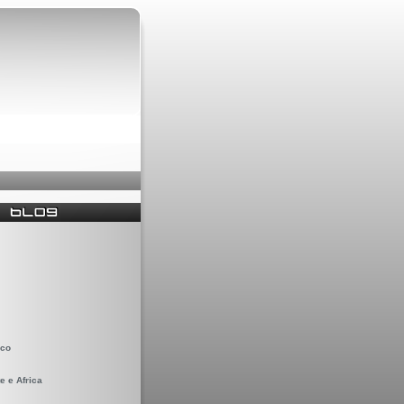
ico
e e Africa