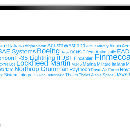
AgustaWestland
are Italiana
Alenia Ae
Afghanistan
Airbus Military
Boeing
BAE Systems
EAD
Difesa Antimissile
DCNS
Darpa
Finmecca
F-35 Lightning II JSF
yphoon
Fincantieri
Lockheed Martin
Ma
M346
Marina Militare Italiana
C-767
LCS
Northrop Grumman
Raytheon
Roya
Warfare
Royal Air Force
UAV/
Thales
x Sistemi Integrati
Thales Alenia Space
Sukhoi
Telespazio
)