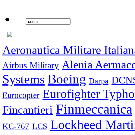
Aeronautica Militare Italian
Alenia Aermac
Airbus Military
Boeing
Systems
DCN
Darpa
Eurofighter Typh
Eurocopter
Finmeccanica
Fincantieri
Lockheed Marti
KC-767
LCS