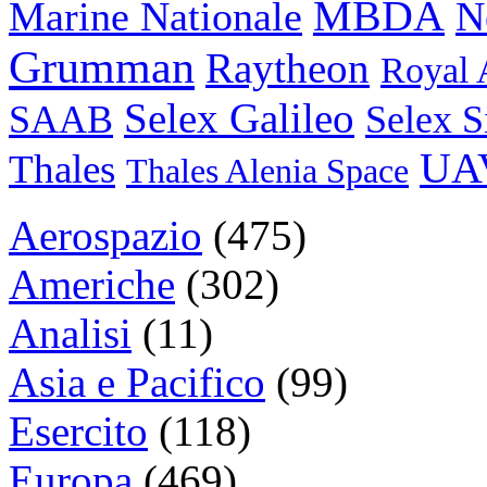
MBDA
N
Marine Nationale
Grumman
Raytheon
Royal 
Selex Galileo
SAAB
Selex S
UA
Thales
Thales Alenia Space
Aerospazio
(475)
Americhe
(302)
Analisi
(11)
Asia e Pacifico
(99)
Esercito
(118)
Europa
(469)