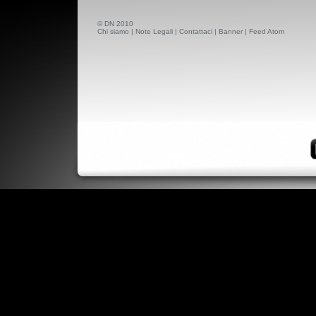
© DN 2010
Chi siamo
|
Note Legali
|
Contattaci
|
Banner
|
Feed Atom