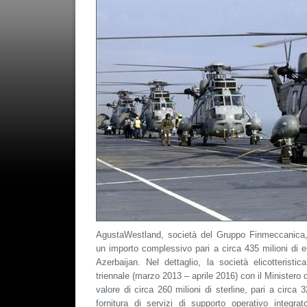
AgustaWestland, società del Gruppo Finmeccanica, 
un importo complessivo pari a circa 435 milioni di 
Azerbaijan. Nel dettaglio, la società elicotteristi
triennale (marzo 2013 – aprile 2016) con il Ministero d
valore di circa 260 milioni di sterline, pari a circa 3
fornitura di servizi di supporto operativo integrato