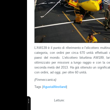
L’AW139 è il punto di riferimento e l’elicottero multir
categoria, con ordini per circa 670 unità effettuati 
paesi del mondo. L’elicottero biturbina AW189, la
ottimizzato per missioni a lungo raggio e con la cer
seconda metà del 2013. Ha già ottenuto un significa
con ordini, ad oggi, per oltre 60 unità.
(Finmeccanica)
Tags |
AgustaWestland
|
Letture: