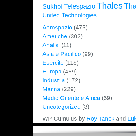
Thales
Tha
Telespazio
Sukhoi
United Technologies
Aerospazio
(475)
Americhe
(302)
Analisi
(11)
Asia e Pacifico
(99)
Esercito
(118)
Europa
(469)
Industria
(172)
Marina
(229)
Medio Oriente e Africa
(69)
Uncategorized
(3)
WP-Cumulus by
Roy Tanck
and
Lu