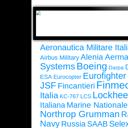
Aeronautica Militare Ital
Alenia Aerma
Airbus Military
Boeing
Systems
Darpa
Eurofighte
ESA
Eurocopter
Finmec
JSF
Fincantieri
Lockhee
Italia
KC-767
LCS
Marine Nationale
Italiana
Northrop Grumman
R
Navy
Selex
Russia
SAAB