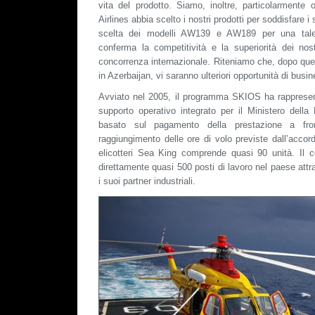
vita del prodotto. Siamo, inoltre, particolarmente 
Airlines abbia scelto i nostri prodotti per soddisfare i 
scelta dei modelli AW139 e AW189 per una tale v
conferma la competitività e la superiorità dei nostri
concorrenza internazionale. Riteniamo che, dopo qu
in Azerbaijan, vi saranno ulteriori opportunità di busin
Avviato nel 2005, il programma SKIOS ha rappresen
supporto operativo integrato per il Ministero della
basato sul pagamento della prestazione a fro
raggiungimento delle ore di volo previste dall’accord
elicotteri Sea King comprende quasi 90 unità. Il 
direttamente quasi 500 posti di lavoro nel paese at
i suoi partner industriali.