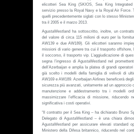
elicotteri Sea King (SKIOS, Sea King Integrated 
servizio presso la Royal Navy e la Royal Air Force. 
quelli precedentemente siglati con lo stesso Minister
tra il 2005 e il marzo 2013.
AgustaWestland ha sottoscritto, inoltre, un contratt
del valore di circa 115 milioni di euro per la fornitur
AW139 e due AW189). Gli elicotteri saranno impieg
missioni di vario genere tra cui il trasporto offshore, 
il soccorso, il trasporto vip. L’aggiudicazione di q
segna l’ingresso di AgustaWestland nel promettente
dell’Azerbaijan e amplia la platea di grandi operator
già scelto i modelli della famiglia di velivoli di 
AW169 e AW189. Azerbaijan Airlines beneficerà degli 
sicurezza più avanzati, unitamente ad un approccio co
manutenzione e addestramento tra i modelli ordi
massimizzare l’efficacia di missione, riducendo 
significativa i costi operativi.
“Il contratto per il Sea King – ha dichiarato Bruno S
Delegato di AgustaWestland – è una chiara dimost
AgustaWestland per assicurare elevati standard oper
Ministero della Difesa britannico, riducendo nel cont