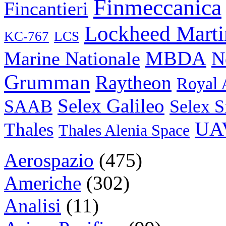
Finmeccanica
Fincantieri
Lockheed Marti
KC-767
LCS
MBDA
N
Marine Nationale
Grumman
Raytheon
Royal 
Selex Galileo
SAAB
Selex S
UA
Thales
Thales Alenia Space
Aerospazio
(475)
Americhe
(302)
Analisi
(11)