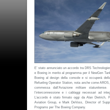
E’ stato annunciato un accordo tra DRS Technologie
e Boeing in merito al programma per il NewGen Tan
Boeing al design della console e si occuperà della
Refueling Operator Station, nota anche come AROS, 
commessa dall’Aviazione militare statunitense. 
l’interconnessione e i cablaggi necessari ad int
L’accordo è stato firmato oggi da Alan Dietrich,
Aviation Group, e Mark DeVoss, Director of Supp
Programs per The Boeing Company.