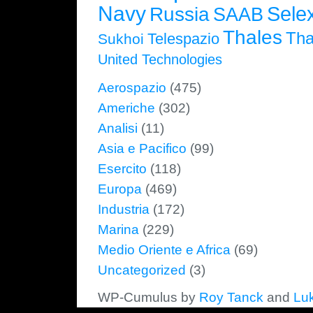
Navy
Selex
Russia
SAAB
Thales
Tha
Telespazio
Sukhoi
United Technologies
Aerospazio
(475)
Americhe
(302)
Analisi
(11)
Asia e Pacifico
(99)
Esercito
(118)
Europa
(469)
Industria
(172)
Marina
(229)
Medio Oriente e Africa
(69)
Uncategorized
(3)
WP-Cumulus by
Roy Tanck
and
Lu