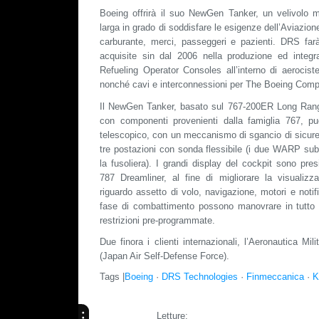
Boeing offrirà il suo NewGen Tanker, un velivolo mu
larga in grado di soddisfare le esigenze dell’Aviazione
carburante, merci, passeggeri e pazienti. DRS far
acquisite sin dal 2006 nella produzione ed integr
Refueling Operator Consoles all’interno di aerociste
nonché cavi e interconnessioni per The Boeing Com
Il NewGen Tanker, basato sul 767-200ER Long Range
con componenti provenienti dalla famiglia 767, pu
telescopico, con un meccanismo di sgancio di sicure
tre postazioni con sonda flessibile (i due WARP sub
la fusoliera). I grandi display del cockpit sono pre
787 Dreamliner, al fine di migliorare la visualizza
riguardo assetto di volo, navigazione, motori e notific
fase di combattimento possono manovrare in tutto l
restrizioni pre-programmate.
Due finora i clienti internazionali, l’Aeronautica Mi
(Japan Air Self-Defense Force).
Tags |
Boeing
·
DRS Technologies
·
Finmeccanica
·
K
Letture: