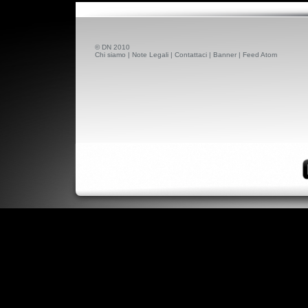
© DN 2010
Chi siamo
|
Note Legali
|
Contattaci
|
Banner
|
Feed Atom