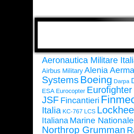
Aeronautica Militare Ital
Alenia Aerma
Airbus Military
Boeing
Systems
Darpa
Eurofighte
ESA
Eurocopter
Finmec
JSF
Fincantieri
Lockhee
Italia
KC-767
LCS
Marine Nationale
Italiana
Northrop Grumman
R