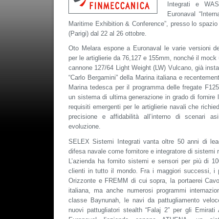
Integrati e WASS
Euronaval “Inter
Maritime Exhibition & Conference”, presso lo spazio
(Parigi) dal 22 al 26 ottobre.
Oto Melara espone a Euronaval le varie versioni 
per le artiglierie da 76,127 e 155mm, nonché il mock 
cannone 127/64 Light Weight (LW) Vulcano, già inst
“Carlo Bergamini” della Marina italiana e recenteme
Marina tedesca per il programma delle fregate F125
un sistema di ultima generazione in grado di fornire l
requisiti emergenti per le artiglierie navali che richi
precisione e affidabilità all’interno di scenari a
evoluzione.
SELEX Sistemi Integrati vanta oltre 50 anni di lead
difesa navale come fornitore e integratore di sistemi
L’azienda ha fornito sistemi e sensori per più di 10
clienti in tutto il mondo. Fra i maggiori successi, i
Orizzonte e FREMM di cui sopra, la portaerei Cavou
italiana, ma anche numerosi programmi internazion
classe Baynunah, le navi da pattugliamento velo
nuovi pattugliatori stealth “Falaj 2” per gli Emirati