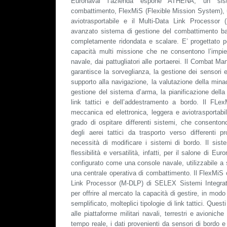
Euronaval l’azienda espone ATHENA, un sis
combattimento, FlexMiS (Flexible Mission System), u
aviotrasportabile e il Multi-Data Link Processo
avanzato sistema di gestione del combattimento ba
completamente ridondata e scalare. E’ progettato per
capacità multi missione che ne consentono l’impie
navale, dai pattugliatori alle portaerei. Il Combat
garantisce la sorveglianza, la gestione dei sensori e 
supporto alla navigazione, la valutazione della mina
gestione del sistema d’arma, la pianificazione della
link tattici e dell’addestramento a bordo. Il FLex
meccanica ed elettronica, leggera e aviotrasportabile
grado di ospitare differenti sistemi, che consento
degli aerei tattici da trasporto verso differenti p
necessità di modificare i sistemi di bordo. Il si
flessibilità e versatilità, infatti, per il salone di Eu
configurato come una console navale, utilizzabile a s
una centrale operativa di combattimento. Il FlexMiS o
Link Processor (M-DLP) di SELEX Sistemi Integrati
per offrire al mercato la capacità di gestire, in mod
semplificato, molteplici tipologie di link tattici. Que
alle piattaforme militari navali, terrestri e avioniche
tempo reale, i dati provenienti da sensori di bordo e 