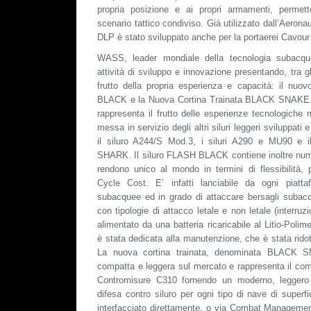
propria posizione e ai propri armamenti, permet
scenario tattico condiviso. Già utilizzato dall’Aeronaut
DLP è stato sviluppato anche per la portaerei Cavou
WASS, leader mondiale della tecnologia subacque
attività di sviluppo e innovazione presentando, tra gli
frutto della propria esperienza e capacità: il nu
BLACK e la Nuova Cortina Trainata BLACK SNAKE.
rappresenta il frutto delle esperienze tecnologiche 
messa in servizio degli altri siluri leggeri sviluppati
il siluro A244/S Mod.3, i siluri A290 e MU90 e 
SHARK. Il siluro FLASH BLACK contiene inoltre num
rendono unico al mondo in termini di flessibilità, p
Cycle Cost. E’ infatti lanciabile da ogni piatt
subacquee ed in grado di attaccare bersagli subacq
con tipologie di attacco letale e non letale (interru
alimentato da una batteria ricaricabile al Litio-Polime
è stata dedicata alla manutenzione, che è stata ridot
La nuova cortina trainata, denominata BLACK S
compatta e leggera sul mercato e rappresenta il co
Contromisure C310 fornendo un moderno, leggero 
difesa contro siluro per ogni tipo di nave di supe
interfacciato direttamente, o via Combat Manageme