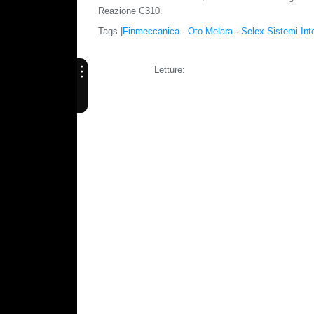
Reazione C310.
Tags |
Finmeccanica
·
Oto Melara
·
Selex Sistemi Inte
Letture: