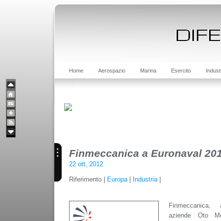
Home
Aerospazio
Marina
Esercito
Indust
Finmeccanica a Euronaval 20
22 ott, 2012
Riferimento |
Europa
|
Industria
|
Finmeccanica, 
aziende Oto M