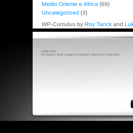
Medio Oriente e Africa
(69)
Uncategorized
(3)
WP-Cumulus by
Roy Tanck
and
Lu
© DN 2010
Chi siamo
|
Note Legali
|
Contattaci
|
Banner
|
Feed Atom