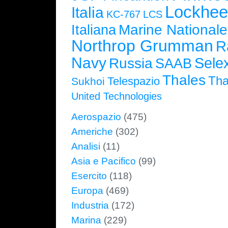
Lockhee
Italia
KC-767
LCS
Marine Nationale
Italiana
Northrop Grumman
R
Navy
Selex
Russia
SAAB
Thales
Tha
Telespazio
Sukhoi
United Technologies
Aerospazio
(475)
Americhe
(302)
Analisi
(11)
Asia e Pacifico
(99)
Esercito
(118)
Europa
(469)
Industria
(172)
Marina
(229)