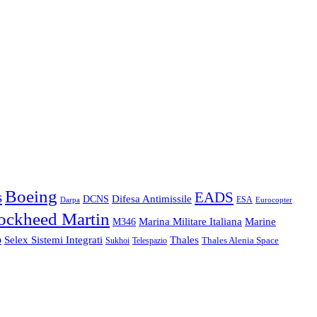
Boeing
s
EADS
Difesa Antimissile
DCNS
ESA
Eurocopter
Darpa
ockheed Martin
Marine
Marina Militare Italiana
M346
o
Thales
Selex Sistemi Integrati
Thales Alenia Space
Telespazio
Sukhoi