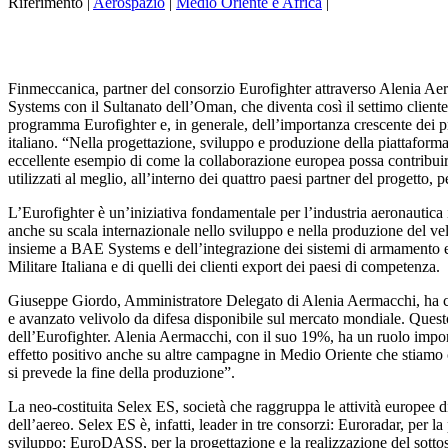
Riferimento |
Aerospazio
|
Medio Oriente e Africa
|
Finmeccanica, partner del consorzio Eurofighter attraverso Alenia Ae
Systems con il Sultanato dell’Oman, che diventa così il settimo client
programma Eurofighter e, in generale, dell’importanza crescente dei pr
italiano. “Nella progettazione, sviluppo e produzione della piattaforma
eccellente esempio di come la collaborazione europea possa contribuire
utilizzati al meglio, all’interno dei quattro paesi partner del progetto, 
L’Eurofighter è un’iniziativa fondamentale per l’industria aeronautica
anche su scala internazionale nello sviluppo e nella produzione del vel
insieme a BAE Systems e dell’integrazione dei sistemi di armamento e n
Militare Italiana e di quelli dei clienti export dei paesi di competenza.
Giuseppe Giordo, Amministratore Delegato di Alenia Aermacchi, ha comm
e avanzato velivolo da difesa disponibile sul mercato mondiale. Questo
dell’Eurofighter. Alenia Aermacchi, con il suo 19%, ha un ruolo impo
effetto positivo anche su altre campagne in Medio Oriente che stiamo
si prevede la fine della produzione”.
La neo-costituita Selex ES, società che raggruppa le attività europee di 
dell’aereo. Selex ES è, infatti, leader in tre consorzi: Euroradar, per 
sviluppo; EuroDASS, per la progettazione e la realizzazione del sotto