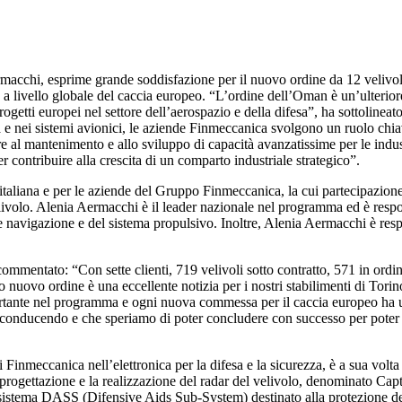
rmacchi, esprime grande soddisfazione per il nuovo ordine da 12 velivo
e a livello globale del caccia europeo. “L’ordine dell’Oman è un’ulterio
ogetti europei nel settore dell’aerospazio e della difesa”, ha sottolin
 e nei sistemi avionici, le aziende Finmeccanica svolgono un ruolo chiav
 al mantenimento e allo sviluppo di capacità avanzatissime per le indus
per contribuire alla crescita di un comparto industriale strategico”.
 italiana e per le aziende del Gruppo Finmeccanica, la cui partecipazione
ivolo. Alenia Aermacchi è il leader nazionale nel programma ed è responsa
avigazione e del sistema propulsivo. Inoltre, Alenia Aermacchi è respon
entato: “Con sette clienti, 719 velivoli sotto contratto, 571 in ordine 
 nuovo ordine è una eccellente notizia per i nostri stabilimenti di Tor
rtante nel programma e ogni nuova commessa per il caccia europeo ha un
 conducendo e che speriamo di poter concludere con successo per poter 
Finmeccanica nell’elettronica per la difesa e la sicurezza, è a sua volta 
la progettazione e la realizzazione del radar del velivolo, denominato Ca
sistema DASS (Difensive Aids Sub-System) destinato alla protezione del 