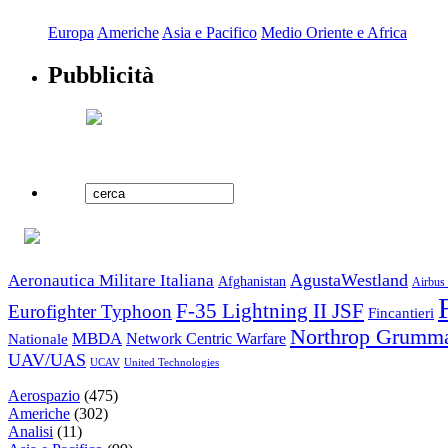
Europa
Americhe
Asia e Pacifico
Medio Oriente e Africa
Pubblicità
AgustaWestland
Aeronautica Militare Italiana
Afghanistan
Airbus 
F-35 Lightning II JSF
Eurofighter Typhoon
Fincantieri
Northrop Grumm
MBDA
Nationale
Network Centric Warfare
UAV/UAS
United Technologies
UCAV
Aerospazio
(475)
Americhe
(302)
Analisi
(11)