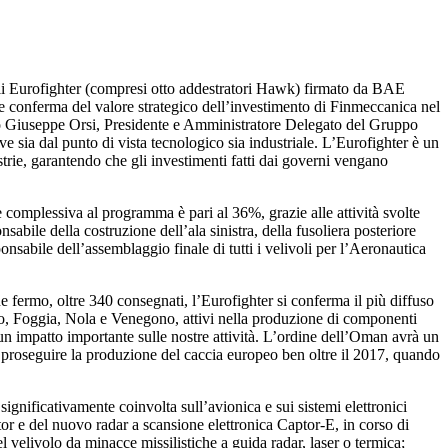
li Eurofighter (compresi otto addestratori Hawk) firmato da BAE
re conferma del valore strategico dell’investimento di Finmeccanica nel
eato Giuseppe Orsi, Presidente e Amministratore Delegato del Gruppo
e sia dal punto di vista tecnologico sia industriale. L’Eurofighter è un
trie, garantendo che gli investimenti fatti dai governi vengano
 complessiva al programma è pari al 36%, grazie alle attività svolte
bile della costruzione dell’ala sinistra, della fusoliera posteriore
sabile dell’assemblaggio finale di tutti i velivoli per l’Aeronautica
fermo, oltre 340 consegnati, l’Eurofighter si conferma il più diffuso
ino, Foggia, Nola e Venegono, attivi nella produzione di componenti
 impatto importante sulle nostre attività. L’ordine dell’Oman avrà un
proseguire la produzione del caccia europeo ben oltre il 2017, quando
significativamente coinvolta sull’avionica e sui sistemi elettronici
ptor e del nuovo radar a scansione elettronica Captor-E, in corso di
velivolo da minacce missilistiche a guida radar, laser o termica;