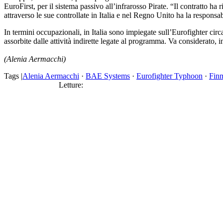
EuroFirst, per il sistema passivo all’infrarosso Pirate. “Il contratto h
attraverso le sue controllate in Italia e nel Regno Unito ha la responsabi
In termini occupazionali, in Italia sono impiegate sull’Eurofighter circ
assorbite dalle attività indirette legate al programma. Va considerato, i
(Alenia Aermacchi)
Tags |
Alenia Aermacchi
·
BAE Systems
·
Eurofighter Typhoon
·
Fin
Letture: