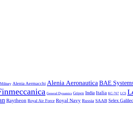
Alenia Aeronautica
BAE System
Alenia Aermacchi
Military
Finmeccanica
L
Italia
India
Gripen
General Dynamics
KC-767
LCS
an
Raytheon
Royal Navy
Russia
Selex Galile
Royal Air Force
SAAB