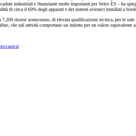
a ricadute industriali e finanziarie molto importanti per Selex ES – ha sp
lità di circa il 60% degli apparati e dei sistemi avionici installati a bor
a 7.200 risorse uomo/anno, di elevata qualificazione tecnica, per le sole 
nfine, che tali attività comportano un indotto per un valore equivalente al
meccanica
|