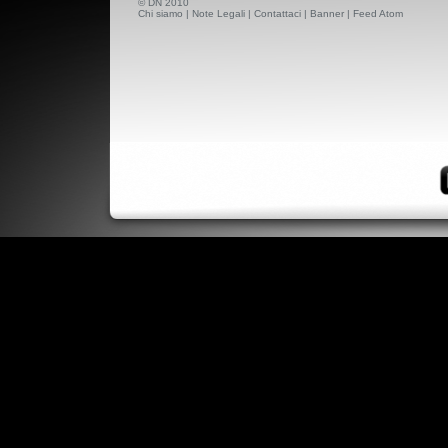
© DN 2010
Chi siamo
|
Note Legali
|
Contattaci
|
Banner
|
Feed Atom