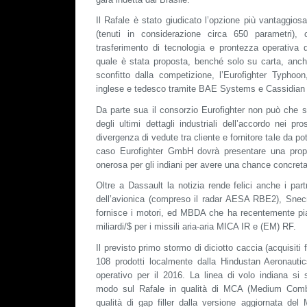
Il Rafale è stato giudicato l’opzione più vantaggiosa
(tenuti in considerazione circa 650 parametri), c
trasferimento di tecnologia e prontezza operativa d
quale è stata proposta, benché solo su carta, anch
sconfitto dalla competizione, l’Eurofighter Typhoon
inglese e tedesco tramite BAE Systems e Cassidian
Da parte sua il consorzio Eurofighter non può che s
degli ultimi dettagli industriali dell’accordo nei p
divergenza di vedute tra cliente e fornitore tale da pote
caso Eurofighter GmbH dovrà presentare una pro
onerosa per gli indiani per avere una chance concreta 
Oltre a Dassault la notizia rende felici anche i par
dell’avionica (compreso il radar AESA RBE2), Snec
fornisce i motori, ed MBDA che ha recentemente pi
miliardi/$ per i missili aria-aria MICA IR e (EM) RF.
Il previsto primo stormo di diciotto caccia (acquisiti 
108 prodotti localmente dalla Hindustan Aeronauti
operativo per il 2016. La linea di volo indiana si 
modo sul Rafale in qualità di MCA (Medium Combat 
qualità di gap filler dalla versione aggiornata del