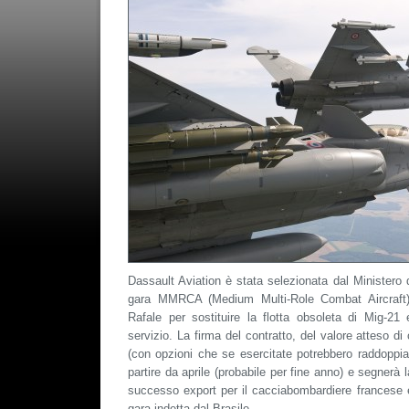
Dassault Aviation è stata selezionata dal Ministero d
gara MMRCA (Medium Multi-Role Combat Aircraft) 
Rafale per sostituire la flotta obsoleta di Mig-21
servizio. La firma del contratto, del valore atteso di c
(con opzioni che se esercitate potrebbero raddoppiar
partire da aprile (probabile per fine anno) e segnerà 
successo export per il cacciabombardiere francese e 
gara indetta dal Brasile.