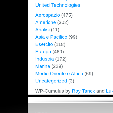
United Technologies
Aerospazio
(475)
Americhe
(302)
Analisi
(11)
Asia e Pacifico
(99)
Esercito
(118)
Europa
(469)
Industria
(172)
Marina
(229)
Medio Oriente e Africa
(69)
Uncategorized
(3)
WP-Cumulus by
Roy Tanck
and
Lu