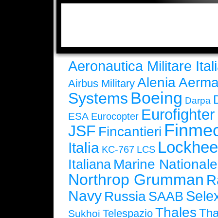
Aeronautica Militare Ital
Alenia Aerma
Airbus Military
Boeing
Systems
Darpa
Eurofighte
ESA
Eurocopter
Finmec
JSF
Fincantieri
Lockhee
Italia
KC-767
LCS
Marine Nationale
Italiana
Northrop Grumman
R
Navy
Selex
Russia
SAAB
Thales
Tha
Telespazio
Sukhoi