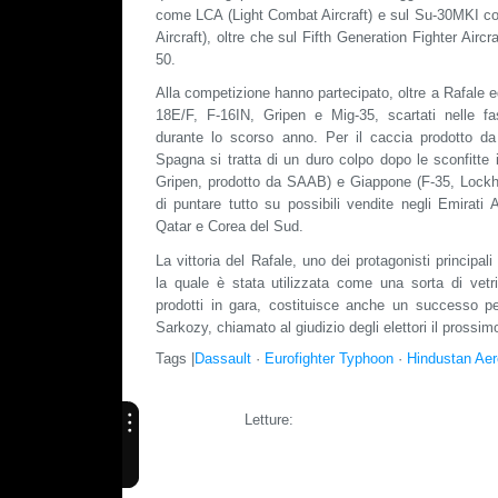
come LCA (Light Combat Aircraft) e sul Su-30MKI
Aircraft), oltre che sul Fifth Generation Fighter Aircr
50.
Alla competizione hanno partecipato, oltre a Rafale e
18E/F, F-16IN, Gripen e Mig-35, scartati nelle fa
durante lo scorso anno. Per il caccia prodotto da
Spagna si tratta di un duro colpo dopo le sconfitte 
Gripen, prodotto da SAAB) e Giappone (F-35, Lockhee
di puntare tutto su possibili vendite negli Emirati
Qatar e Corea del Sud.
La vittoria del Rafale, uno dei protagonisti principal
la quale è stata utilizzata come una sorta di vetri
prodotti in gara, costituisce anche un successo pe
Sarkozy, chiamato al giudizio degli elettori il prossimo
Tags |
Dassault
·
Eurofighter Typhoon
·
Hindustan Aer
Letture: