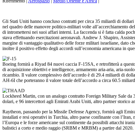
Riferimento |
Aerospazio
|
Medio Oriente e Africa
|
Gli Stati Uniti hanno concluso contratti per circa 35 miliardi di dolla
nel quadro delle manovre politico-militari volte all’accerchiamento de
di intromettersi nei suoi affari interni. La faccenda si è fatta calda p
stava effettuando esercitazioni aeronavali. Andrew J. Shapiro, Assistente
margine di vantaggio qualitativo delle forze militari israeliane, dato c
inoltre il positivo effetto degli accordi sull’economia americana in qu
Boeing fornirà a Riyad 84 nuovi caccia F-15SA, e retrofitterà a questo
di acquisizione obiettivi e intelligence, armamento aria-aria, aria
ricambio. Il valore complessivo dell’accordo è di 29.4 miliardi di dolla
AH-6I che porteranno il valore totale dell’accordo a circa 60.5 miliar
Lockheed Martin, con un analogo contratto Foreign Military Sale da 3.4
dolari, e 96 intercettori agli Emirati Arabi Uniti, altro partner storico 
Raytheon, passando per la Missile Defense Agency, fornirà agli Emirati
installati e resi operativi in Turchia, altro paese confinante con l’
l’Europa e le forze americane sul continente da possibili attacchi irania
balistici a corto e medio raggio (SRBM e MRBM) a partire dal 2020.