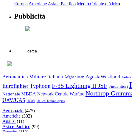
Europa
Americhe
Asia e Pacifico
Medio Oriente e Africa
Pubblicità
AgustaWestland
Aeronautica Militare Italiana
Afghanistan
Airbus 
F-35 Lightning II JSF
Eurofighter Typhoon
Fincantieri
Northrop Grumm
MBDA
Nationale
Network Centric Warfare
UAV/UAS
United Technologies
UCAV
Aerospazio
(475)
Americhe
(302)
Analisi
(11)
Asia e Pacifico
(99)
Esercito
(118)