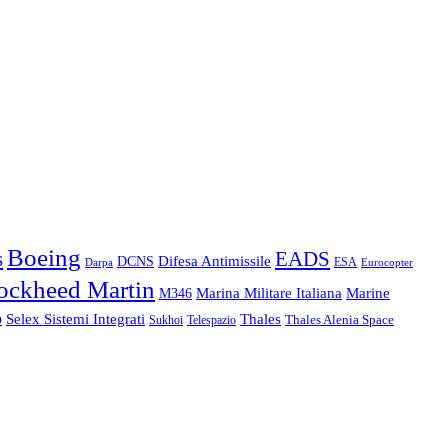
Boeing
s
EADS
Difesa Antimissile
DCNS
ESA
Eurocopter
Darpa
ockheed Martin
Marine
Marina Militare Italiana
M346
o
Thales
Selex Sistemi Integrati
Thales Alenia Space
Telespazio
Sukhoi