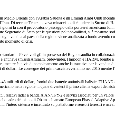
ri in Medio Oriente con l’Arabia Saudita e gli Emirati Arabi Uniti incent
ll’Iran. Di recente Teheran aveva minacciato di chiudere lo Stretto di 
ochi giorni fa con il provocatorio passaggio della portaerei americana Jo
 Segretario di Stato per le questioni politico-militari, si è mostrato sodd
he ogni vendita ai paesi della regione viene analizzata a fondo avendo com
esto momento di crisi.
 standard i 70 velivoli già in possesso del Regno saudita in collaborazi
-suolo e antinave (missili Amraam, Sidewinder, Harpoon e HARM, bombe a
ri, mentre è in via di completamento anche la trattativa per la vendita d
di di dollari. Le consegne dei primi caccia avverranno nel 2015 mentre l
8 miliardi di dollari, fornirà due batterie antimissili balistici THAAD 
americano nella regione, il quale diventerà il primo cliente export del sis
 i relativi radar a banda X AN/TPY-2 e servizi associati per un valore 
Iran, nel quadro del piano di Obama chiamato European Phased Adaptive 
ni; l’intero sistema è incentrato su piattaforme e sensori terrestri e naval