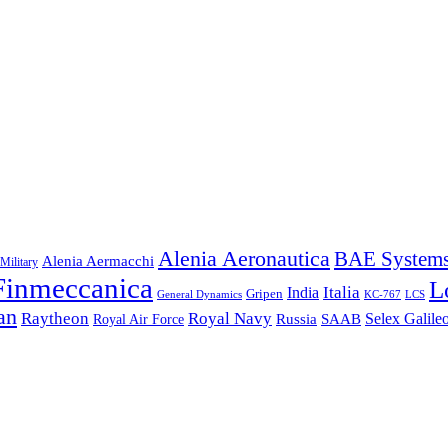
Alenia Aeronautica
BAE System
Alenia Aermacchi
Military
Finmeccanica
L
Italia
India
Gripen
General Dynamics
KC-767
LCS
an
Raytheon
Royal Navy
Russia
Selex Galile
Royal Air Force
SAAB