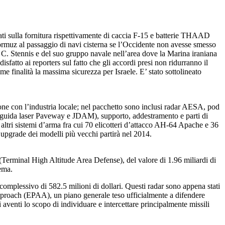
rati sulla fornitura rispettivamente di caccia F-15 e batterie THAAD
Hormuz al passaggio di navi cisterna se l’Occidente non avesse smesso
hn C. Stennis e del suo gruppo navale nell’area dove la Marina iraniana
isfatto ai reporters sul fatto che gli accordi presi non ridurranno il
e finalità la massima sicurezza per Israele. E’ stato sottolineato
one con l’industria locale; nel pacchetto sono inclusi radar AESA, pod
 guida laser Paveway e JDAM), supporto, addestramento e parti di
i altri sistemi d’arma fra cui 70 elicotteri d’attacco AH-64 Apache e 36
’upgrade dei modelli più vecchi partirà nel 2014.
(Terminal High Altitude Area Defense), del valore di 1.96 miliardi di
tema.
complessivo di 582.5 milioni di dollari. Questi radar sono appena stati
Approach (EPAA), un piano generale teso ufficialmente a difendere
i aventi lo scopo di individuare e intercettare principalmente missili