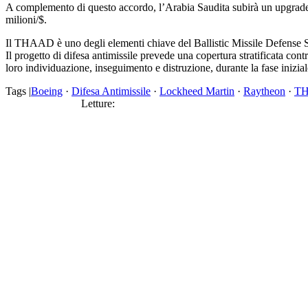
A complemento di questo accordo, l’Arabia Saudita subirà un upgrade del
milioni/$.
Il THAAD è uno degli elementi chiave del Ballistic Missile Defense
Il progetto di difesa antimissile prevede una copertura stratificata contro 
loro individuazione, inseguimento e distruzione, durante la fase iniziale
Tags |
Boeing
·
Difesa Antimissile
·
Lockheed Martin
·
Raytheon
·
T
Letture: