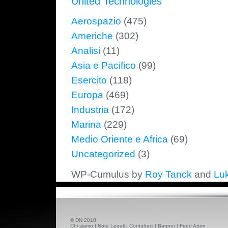
United Technologies
Aerospazio
(475)
Americhe
(302)
Analisi
(11)
Asia e Pacifico
(99)
Esercito
(118)
Europa
(469)
Industria
(172)
Marina
(229)
Medio Oriente e Africa
(69)
Uncategorized
(3)
WP-Cumulus by
Roy Tanck
and
Lu
© DN 2010
Chi siamo
|
Note Legali
|
Contattaci
|
Banner
|
Feed Atom