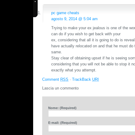
pc game cheats
agosto 9, 2014 @ 5:04 am
Trying to make your ex jealous is one of the wo
can do if you wish to get back with your
ex, considering that all it is going to do is revea
have actually relocated on and that he must do 
same.
Stay clear of obtaining upset if he is seeing so
considering that you will not be able to stop it 
exactly what you attempt.
Comment
RSS
·
TrackBack
URI
Lascia un commento
Nome: (Required)
E-mail: (Required)