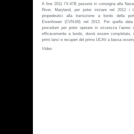
A fine 2011 l’X-47B passerà in consegna alla Naval
River, Maryland, per poter iniziare nel 2012 i t
propedeutici alla transizione a bordo della p
Eisenhower (CVN-69) nel 2013. Per quella data 
procedure per poter operare in sicurezza l’aereo s
efficacemente a bordo, dovrà essere completato, 
primi lanci e recuperi del primo UCAV a bassa osserv
Video: