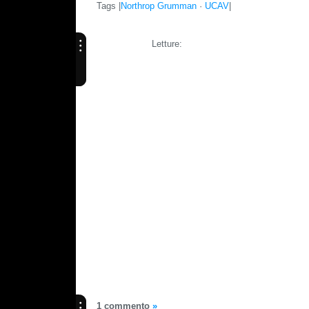
Tags |
Northrop Grumman
·
UCAV
|
Letture:
1 commento
»