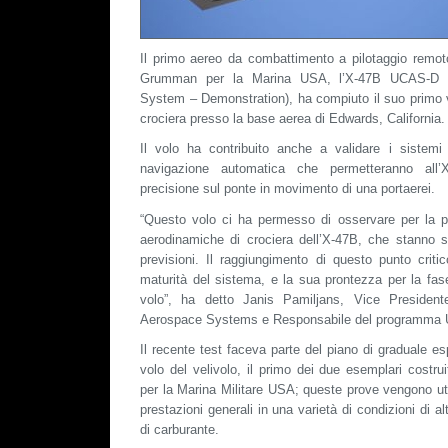
Il primo aereo da combattimento a pilotaggio remot
Grumman per la Marina USA, l’X-47B UCAS-D 
System – Demonstration), ha compiuto il suo primo v
crociera presso la base aerea di Edwards, California.
Il volo ha contribuito anche a validare i sistemi
navigazione automatica che permetteranno all’
precisione sul ponte in movimento di una portaerei.
“Questo volo ci ha permesso di osservare per la pr
aerodinamiche di crociera dell’X-47B, che stanno s
previsioni. Il raggiungimento di questo punto criti
maturità del sistema, e la sua prontezza per la fas
volo”, ha detto Janis Pamiljans, Vice President
Aerospace Systems e Responsabile del programma 
Il recente test faceva parte del piano di graduale es
volo del velivolo, il primo dei due esemplari costr
per la Marina Militare USA; queste prove vengono uti
prestazioni generali in una varietà di condizioni di al
di carburante.