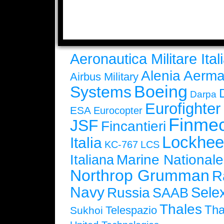
Aeronautica Militare Ital
Alenia Aerma
Airbus Military
Boeing
Systems
Darpa
Eurofighte
ESA
Eurocopter
Finmec
JSF
Fincantieri
Lockhee
Italia
KC-767
LCS
Marine Nationale
Italiana
Northrop Grumman
R
Navy
Selex
Russia
SAAB
Thales
Tha
Telespazio
Sukhoi