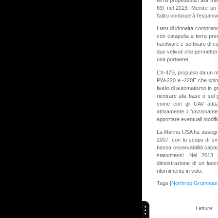
69) nel 2013. Mentre un 
l’altro continuerà l’espans
I test di idoneità compren
con catapulta a terra pres
hardware e software di co
due velivoli che permetter
una portaerei.
L’X-47B, propulso da un m
PW-220 e -220E che sping
livello di automatismo in 
rientrare alla base o sul
come con gli UAV attualm
attivamente il funzioname
apportare eventuali modific
La Marina USA ha assegna
2007, con lo scopo di svi
bassa osservabilità capaci
statunitensi. Nel 2013
dimostrazione di un lanc
rifornimento in volo.
Tags |
Northrop Grumman
Letture: