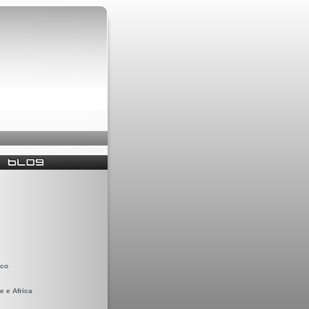
ico
e e Africa