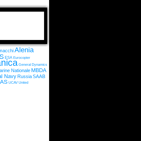
Alenia
rmacchi
S
ESA
Eurocopter
nica
General Dynamics
MBDA
rine Nationale
l Navy
Russia
SAAB
UAS
UCAV
United