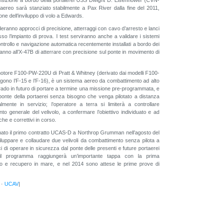
aereo sarà stanziato stabilmente a Pax River dalla fine del 2011,
ione dell’inviluppo di volo a Edwards.
deranno approcci di precisione, atterraggi con cavo d’arresto e lanci
so l’impianto di prova. I test serviranno anche a validare i sistemi
ntrollo e navigazione automatica recentemente installati a bordo dei
anno all’X-47B di atterrare con precisione sul ponte in movimento di
otore F100-PW-220U di Pratt & Whitney (derivato dai modelli F100-
ono l’F-15 e l’F-16), è un sistema aereo da combattimento ad alto
grado in futuro di portare a termine una missione pre-programmata, e
 ponte della portaerei senza bisogno che venga pilotato a distanza
ente in servizio; l’operatore a terra si limiterà a controllare
nto generale del velivolo, a confermare l’obiettivo individuato e ad
he e correttivi in corso.
to il primo contratto UCAS-D a Northrop Grumman nell’agosto del
luppare e collaudare due velivoli da combattimento senza pilota a
 di operare in sicurezza dal ponte delle presenti e future portaerei
 il programma raggiungerà un’importante tappa con la prima
io e recupero in mare, e nel 2014 sono attese le prime prove di
·
UCAV
|