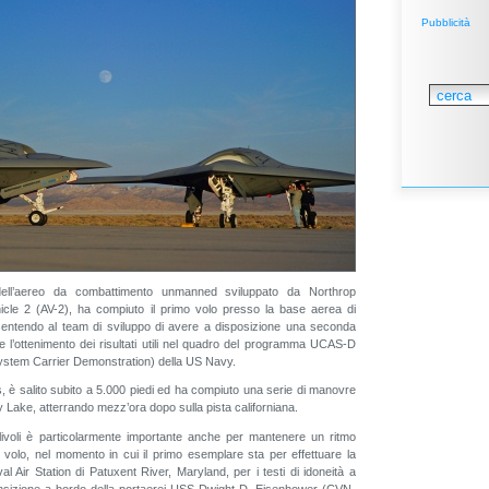
Pubblicità
ell’aereo da combattimento unmanned sviluppato da Northrop
cle 2 (AV-2), ha compiuto il primo volo presso la base aerea di
sentendo al team di sviluppo di avere a disposizione una seconda
e l’ottenimento dei risultati utili nel quadro del programma UCAS-D
stem Carrier Demonstration) della US Navy.
s, è salito subito a 5.000 piedi ed ha compiuto una serie di manovre
y Lake, atterrando mezz’ora dopo sulla pista californiana.
elivoli è particolarmente importante anche per mantenere un ritmo
 volo, nel momento in cui il primo esemplare sta per effettuare la
l Air Station di Patuxent River, Maryland, per i testi di idoneità a
ransizione a bordo della portaerei USS Dwight D. Eisenhower (CVN-