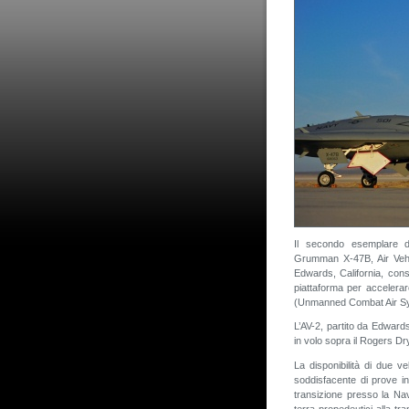
Il secondo esemplare d
Grumman X-47B, Air Vehi
Edwards, California, con
piattaforma per accelerar
(Unmanned Combat Air Sy
L’AV-2, partito da Edward
in volo sopra il Rogers Dr
La disponibilità di due v
soddisfacente di prove in
transizione presso la Nava
terra propedeutici alla t