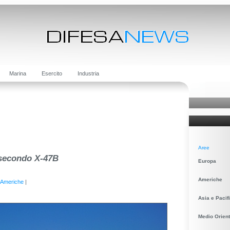
Marina
Esercito
Industria
Aree
 secondo X-47B
Europa
Americhe
Americhe
|
Asia e Pacif
Medio Orient