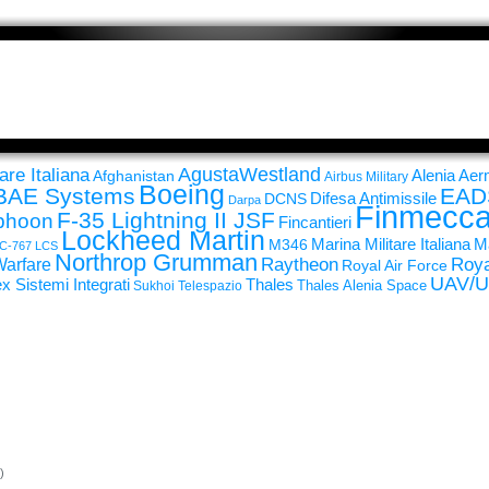
AgustaWestland
are Italiana
Alenia Ae
Afghanistan
Airbus Military
Boeing
BAE Systems
EAD
Difesa Antimissile
DCNS
Darpa
Finmecca
F-35 Lightning II JSF
yphoon
Fincantieri
Lockheed Martin
Ma
M346
Marina Militare Italiana
C-767
LCS
Northrop Grumman
Raytheon
Roya
Warfare
Royal Air Force
UAV/
Thales
x Sistemi Integrati
Thales Alenia Space
Sukhoi
Telespazio
)