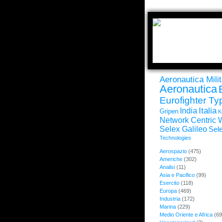
Aeronautica Milit
Aeronautica
Eurofighter T
Italia
India
Gripen
K
Network Centric 
Selex Galileo
Sele
Technologies
Aerospazio
(475)
Americhe
(302)
Analisi
(11)
Asia e Pacifico
(99)
Esercito
(118)
Europa
(469)
Industria
(172)
Marina
(229)
Medio Oriente e Africa
(69