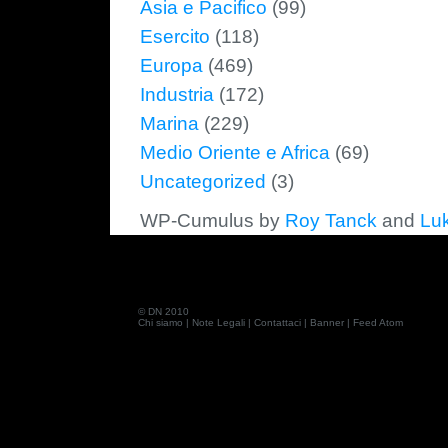
Asia e Pacifico
(99)
Esercito
(118)
Europa
(469)
Industria
(172)
Marina
(229)
Medio Oriente e Africa
(69)
Uncategorized
(3)
WP-Cumulus by
Roy Tanck
and
Lu
© DN 2010
Chi siamo
|
Note Legali
|
Contattaci
|
Banner
|
Feed Atom