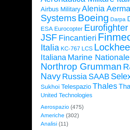
Alenia Aerma
Airbus Military
Boeing
Systems
Darpa
Eurofighte
ESA
Eurocopter
Finmec
JSF
Fincantieri
Lockhee
Italia
KC-767
LCS
Marine Nationale
Italiana
Northrop Grumman
R
Navy
Selex
Russia
SAAB
Thales
Tha
Telespazio
Sukhoi
United Technologies
Aerospazio
(475)
Americhe
(302)
Analisi
(11)