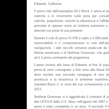
Edwards, California.
Il primo volo dell’esemplare AV-1 Block 1 arriva al 
statiche e in movimento sulla pista per convali
velivolo, propulsione, nonché la robustezza e l’affidab
permette di operare come un sistema autonomo e, i
atterrare sul ponte di una portaerei.
Durante il volo di prova l’X-47B è salito a 5.000 piedi
manovrabilità e il comportamento in volo dell’ae
navigazione. I dati raccolti verranno analizzati da
Marina americana e di Northrop Grumman, che guida 
ed è il primo contraente del programma.
L’aereo rimarrà alla base di Edwards al fine di espa
prima di venir consegnato a fine anno alla Naval Ai
dove inizierà una seconda campagna di test per
prontezza e la resistenza in ambiente marittimo,
standard Block 2, in vista del suo schieramento a b
2013.
Northrop Grumman si è aggiudicata il contratto di se
due UCAS-D dalla U.S. Navy nell’agosto del 2007 e 
aereo è stato completato in un anno. Il secondo X-47