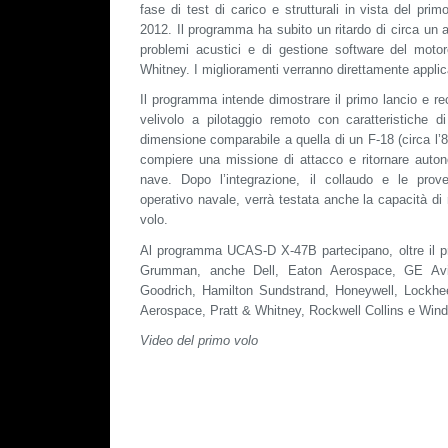
fase di test di carico e strutturali in vista del prim
2012. Il programma ha subito un ritardo di circa un
problemi acustici e di gestione software del moto
Whitney. I miglioramenti verranno direttamente applica
Il programma intende dimostrare il primo lancio e re
velivolo a pilotaggio remoto con caratteristiche di
dimensione comparabile a quella di un F-18 (circa l’8
compiere una missione di attacco e ritornare auto
nave. Dopo l’integrazione, il collaudo e le prov
operativo navale, verrà testata anche la capacità di
volo.
Al programma UCAS-D X-47B partecipano, oltre il p
Grumman, anche Dell, Eaton Aerospace, GE Avi
Goodrich, Hamilton Sundstrand, Honeywell, Lockhe
Aerospace, Pratt & Whitney, Rockwell Collins e Wind
Video del primo volo