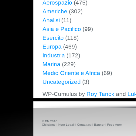
Aerospazio
(475)
Americhe
(302)
Analisi
(11)
Asia e Pacifico
(99)
Esercito
(118)
Europa
(469)
Industria
(172)
Marina
(229)
Medio Oriente e Africa
(69)
Uncategorized
(3)
WP-Cumulus by
Roy Tanck
and
Lu
© DN 2010
Chi siamo
|
Note Legali
|
Contattaci
|
Banner
|
Feed Atom