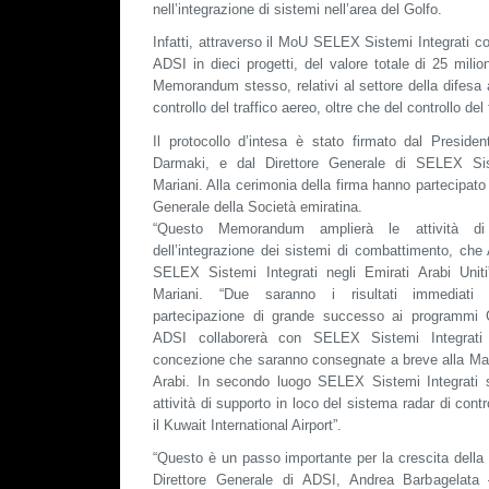
nell’integrazione di sistemi nell’area del Golfo.
Infatti, attraverso il MoU SELEX Sistemi Integrati co
ADSI in dieci progetti, del valore totale di 25 milioni
Memorandum stesso, relativi al settore della difesa a
controllo del traffico aereo, oltre che del controllo del
Il protocollo d’intesa è stato firmato dal Preside
Darmaki, e dal Direttore Generale di SELEX Sist
Mariani. Alla cerimonia della firma hanno partecipato i
Generale della Società emiratina.
“Questo Memorandum amplierà le attività d
dell’integrazione dei sistemi di combattimento, che
SELEX Sistemi Integrati negli Emirati Arabi Uniti
Mariani. “Due saranno i risultati immediati 
partecipazione di grande successo ai programmi
ADSI collaborerà con SELEX Sistemi Integrati
concezione che saranno consegnate a breve alla Mari
Arabi. In secondo luogo SELEX Sistemi Integrati 
attività di supporto in loco del sistema radar di contr
il Kuwait International Airport”.
“Questo è un passo importante per la crescita della s
Direttore Generale di ADSI, Andrea Barbagelata