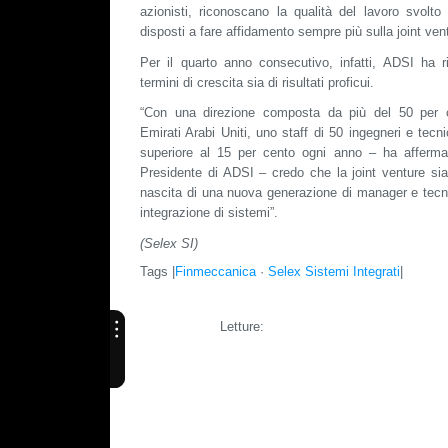
azionisti, riconoscano la qualità del lavoro svolt
disposti a fare affidamento sempre più sulla joint vent
Per il quarto anno consecutivo, infatti, ADSI ha 
termini di crescita sia di risultati proficui.
“Con una direzione composta da più del 50 per 
Emirati Arabi Uniti, uno staff di 50 ingegneri e tecn
superiore al 15 per cento ogni anno – ha afferma
Presidente di ADSI – credo che la joint venture sia
nascita di una nuova generazione di manager e tecnic
integrazione di sistemi”.
(Selex SI)
Tags |
Finmeccanica
·
Selex Sistemi Integrati
|
Letture: