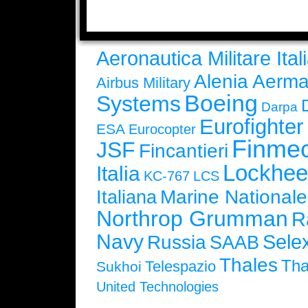
Aeronautica Militare Ital
Alenia Aerma
Airbus Military
Boeing
Systems
Darpa
Eurofighte
ESA
Eurocopter
Finmec
JSF
Fincantieri
Lockhee
Italia
KC-767
LCS
Marine Nationale
Italiana
Northrop Grumman
R
Navy
Selex
Russia
SAAB
Thales
Tha
Telespazio
Sukhoi
United Technologies