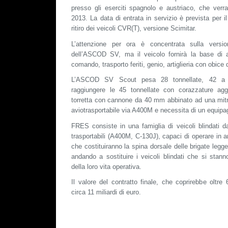
presso gli eserciti spagnolo e austriaco, che verra
2013. La data di entrata in servizio è prevista per i
ritiro dei veicoli CVR(T), versione Scimitar.
L’attenzione per ora è concentrata sulla versio
dell’ASCOD SV, ma il veicolo fornirà la base di al
comando, trasporto feriti, genio, artiglieria con obic
L’ASCOD SV Scout pesa 28 tonnellate, 42 a 
raggiungere le 45 tonnellate con corazzature agg
torretta con cannone da 40 mm abbinato ad una mitr
aviotrasportabile via A400M e necessita di un equipag
FRES consiste in una famiglia di veicoli blindati d
trasportabili (A400M, C-130J), capaci di operare in 
che costituiranno la spina dorsale delle brigate legge
andando a sostituire i veicoli blindati che si stan
della loro vita operativa.
Il valore del contratto finale, che coprirebbe oltre 
circa 11 miliardi di euro.