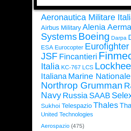
Aeronautica Militare Ital
Alenia Aerma
Airbus Military
Boeing
Systems
Darpa
Eurofighte
ESA
Eurocopter
Finmec
JSF
Fincantieri
Lockhee
Italia
KC-767
LCS
Marine Nationale
Italiana
Northrop Grumman
R
Navy
Selex
Russia
SAAB
Thales
Tha
Telespazio
Sukhoi
United Technologies
Aerospazio
(475)