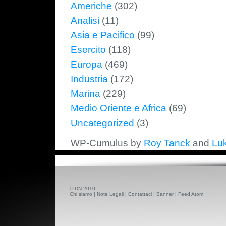
Americhe
(302)
Analisi
(11)
Asia e Pacifico
(99)
Esercito
(118)
Europa
(469)
Industria
(172)
Marina
(229)
Medio Oriente e Africa
(69)
Uncategorized
(3)
WP-Cumulus by
Roy Tanck
and
Lu
© DN 2010
Chi siamo
|
Note Legali
|
Contattaci
|
Banner
|
Feed Atom