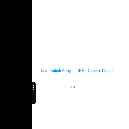
Tags |
British Army
·
FRES
·
General Dynamics
|
Letture: