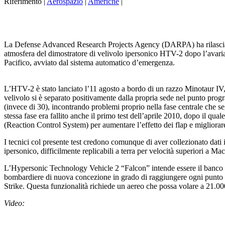
Riferimento |
Aerospazio
|
Americhe
|
La Defense Advanced Research Projects Agency (DARPA) ha rilasciato u
atmosfera del dimostratore di velivolo ipersonico HTV-2 dopo l’avaria
Pacifico, avviato dal sistema automatico d’emergenza.
L’HTV-2 è stato lanciato l’11 agosto a bordo di un razzo Minotaur IV, 
velivolo si è separato positivamente dalla propria sede nel punto progr
(invece di 30), incontrando problemi proprio nella fase centrale che seg
stessa fase era fallito anche il primo test dell’aprile 2010, dopo il qu
(Reaction Control System) per aumentare l’effetto dei flap e migliorare 
I tecnici col presente test credono comunque di aver collezionato dati i
ipersonico, difficilmente replicabili a terra per velocità superiori a Ma
L’Hypersonic Technology Vehicle 2 “Falcon” intende essere il banco di p
bombardiere di nuova concezione in grado di raggiungere ogni punto 
Strike. Questa funzionalità richiede un aereo che possa volare a 21.000
Video: