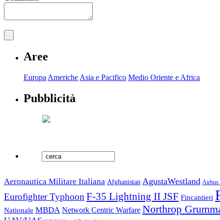
Aree
Europa
Americhe
Asia e Pacifico
Medio Oriente e Africa
Pubblicità
AgustaWestland
Aeronautica Militare Italiana
Afghanistan
Airbus 
F-35 Lightning II JSF
Eurofighter Typhoon
Fincantieri
Northrop Grumm
MBDA
Nationale
Network Centric Warfare