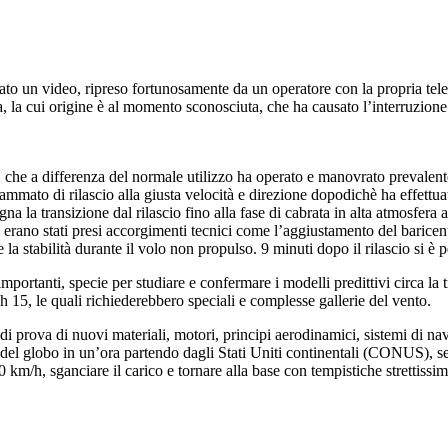
n video, ripreso fortunosamente da un operatore con la propria telecam
, la cui origine è al momento sconosciuta, che ha causato l’interruzion
che a differenza del normale utilizzo ha operato e manovrato prevalenteme
ammato di rilascio alla giusta velocità e direzione dopodichè ha effettua
na la transizione dal rilascio fino alla fase di cabrata in alta atmosfer
ale erano stati presi accorgimenti tecnici come l’aggiustamento del barice
la stabilità durante il volo non propulso. 9 minuti dopo il rilascio si è 
mportanti, specie per studiare e confermare i modelli predittivi circa la 
ch 15, le quali richiederebbero speciali e complesse gallerie del vento.
rova di nuovi materiali, motori, principi aerodinamici, sistemi di navig
del globo in un’ora partendo dagli Stati Uniti continentali (CONUS), 
 km/h, sganciare il carico e tornare alla base con tempistiche strettissim