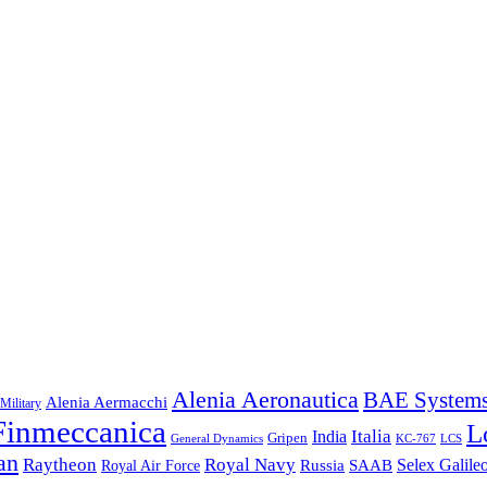
Alenia Aeronautica
BAE System
Alenia Aermacchi
Military
Finmeccanica
L
Italia
India
Gripen
General Dynamics
KC-767
LCS
an
Raytheon
Royal Navy
Russia
Selex Galile
Royal Air Force
SAAB