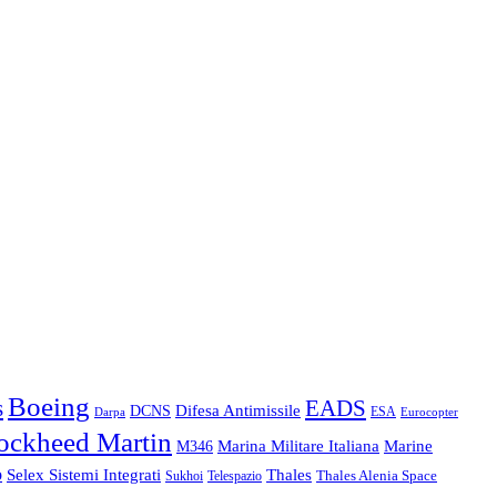
Boeing
s
EADS
Difesa Antimissile
DCNS
ESA
Eurocopter
Darpa
ockheed Martin
Marine
Marina Militare Italiana
M346
o
Thales
Selex Sistemi Integrati
Thales Alenia Space
Telespazio
Sukhoi