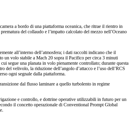
era a bordo di una piattaforma oceanica, che ritrae il rientro in
e prematura del collaudo e l’impatto calcolato del mezzo nell’Oceano
nte all’interno dell’atmosfera; i dati raccolti indicano che il
to un volo stabile a Mach 20 sopra il Pacifico per circa 3 minuti
a a cui segue una planata in volo pienamente controllato; durante questa
ntro del velivolo, la riduzione dell’angolo d’attacco e l’uso dell’RCS
perso ogni segnale dalla piattaforma.
transizione dal flusso laminare a quello turbolento in regime
azione e controllo, e dottrine operative utilizzabili in futuro per un
secondo il concetto operazionale di Conventional Prompt Global
e.