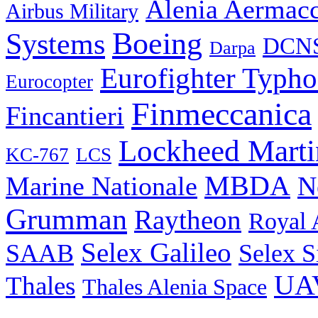
Alenia Aermac
Airbus Military
Boeing
Systems
DCN
Darpa
Eurofighter Typh
Eurocopter
Finmeccanica
Fincantieri
Lockheed Marti
KC-767
LCS
MBDA
N
Marine Nationale
Grumman
Raytheon
Royal 
Selex Galileo
SAAB
Selex S
UA
Thales
Thales Alenia Space