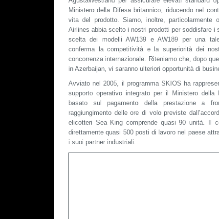
AgustaWestland per assicurare elevati standard oper
Ministero della Difesa britannico, riducendo nel cont
vita del prodotto. Siamo, inoltre, particolarmente 
Airlines abbia scelto i nostri prodotti per soddisfare i 
scelta dei modelli AW139 e AW189 per una tale v
conferma la competitività e la superiorità dei nostri
concorrenza internazionale. Riteniamo che, dopo qu
in Azerbaijan, vi saranno ulteriori opportunità di busin
Avviato nel 2005, il programma SKIOS ha rappresen
supporto operativo integrato per il Ministero della
basato sul pagamento della prestazione a fro
raggiungimento delle ore di volo previste dall’accord
elicotteri Sea King comprende quasi 90 unità. Il 
direttamente quasi 500 posti di lavoro nel paese at
i suoi partner industriali.