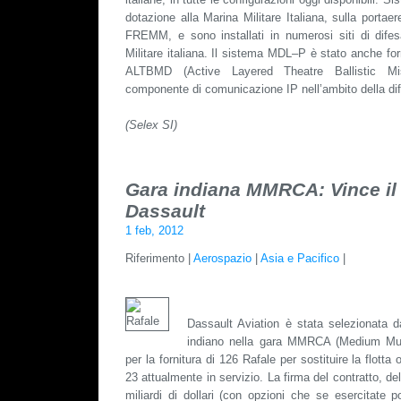
dotazione alla Marina Militare Italiana, sulla portae
FREMM, e sono installati in numerosi siti di difes
Militare italiana. Il sistema MDL–P è stato anche f
ALTBMD (Active Layered Theatre Ballistic Mi
componente di comunicazione IP nell’ambito della di
(Selex SI)
Gara indiana MMRCA: Vince il 
Dassault
1 feb, 2012
Riferimento |
Aerospazio
|
Asia e Pacifico
|
Dassault Aviation è stata selezionata d
indiano nella gara MMRCA (Medium Mult
per la fornitura di 126 Rafale per sostituire la flotta
23 attualmente in servizio. La firma del contratto, del
miliardi di dollari (con opzioni che se esercitate p