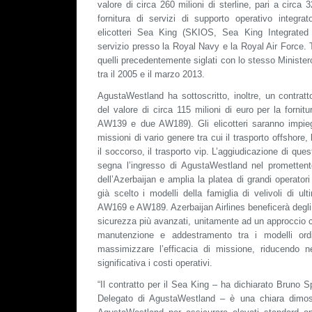
valore di circa 260 milioni di sterline, pari a circa 3
fornitura di servizi di supporto operativo integrato
elicotteri Sea King (SKIOS, Sea King Integrated 
servizio presso la Royal Navy e la Royal Air Force. 
quelli precedentemente siglati con lo stesso Minister
tra il 2005 e il marzo 2013.
AgustaWestland ha sottoscritto, inoltre, un contratt
del valore di circa 115 milioni di euro per la fornitur
AW139 e due AW189). Gli elicotteri saranno impieg
missioni di vario genere tra cui il trasporto offshore, 
il soccorso, il trasporto vip. L’aggiudicazione di q
segna l’ingresso di AgustaWestland nel promettente
dell’Azerbaijan e amplia la platea di grandi operator
già scelto i modelli della famiglia di velivoli di 
AW169 e AW189. Azerbaijan Airlines beneficerà degli 
sicurezza più avanzati, unitamente ad un approccio co
manutenzione e addestramento tra i modelli ordi
massimizzare l’efficacia di missione, riducendo 
significativa i costi operativi.
“Il contratto per il Sea King – ha dichiarato Bruno S
Delegato di AgustaWestland – è una chiara dimost