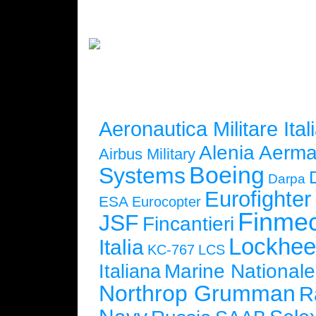
Aeronautica Militare Ital
Alenia Aerma
Airbus Military
Boeing
Systems
Darpa
Eurofighte
ESA
Eurocopter
Finmec
JSF
Fincantieri
Lockhee
Italia
KC-767
LCS
Marine Nationale
Italiana
Northrop Grumman
R