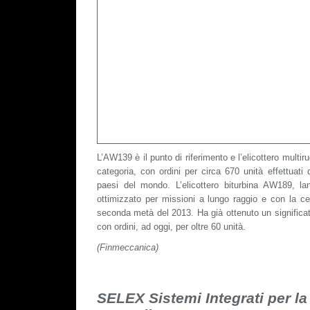
L’AW139 è il punto di riferimento e l’elicottero multir
categoria, con ordini per circa 670 unità effettuati 
paesi del mondo. L’elicottero biturbina AW189, la
ottimizzato per missioni a lungo raggio e con la cer
seconda metà del 2013. Ha già ottenuto un significa
con ordini, ad oggi, per oltre 60 unità.
(Finmeccanica)
SELEX Sistemi Integrati per la