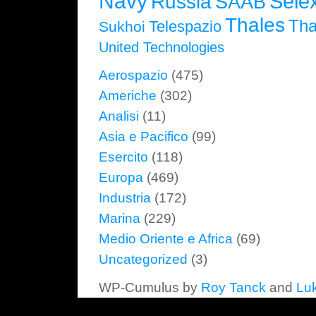
Navy
Selex
Russia
SAAB
Thales
Tha
Telespazio
Sukhoi
United Technologies
Aerospazio
(475)
Americhe
(302)
Analisi
(11)
Asia e Pacifico
(99)
Esercito
(118)
Europa
(469)
Industria
(172)
Marina
(229)
Medio Oriente e Africa
(69)
Uncategorized
(3)
WP-Cumulus by
Roy Tanck
and
Lu