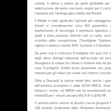
valore), è attesa a partire da aprile (probabile pe
realizzazione del primo successo export per il cacc
l’apripista per l’analoga gara indetta dal Brasile.
Il Rafale è stato giudicato l’opzione più vantaggiosa
(tenuti in considerazione circa 650 parametri), c
trasferimento di tecnologia e prontezza operativa d
quale è stata proposta, benché solo su carta, anch
sconfitto dalla competizione, l’Eurofighter Typhoon
inglese e tedesco tramite BAE Systems e Cassidian
Da parte sua il consorzio Eurofighter non può che s
degli ultimi dettagli industriali dell’accordo nei p
divergenza di vedute tra cliente e fornitore tale da pote
caso Eurofighter GmbH dovrà presentare una pro
onerosa per gli indiani per avere una chance concreta 
Oltre a Dassault la notizia rende felici anche i par
dell’avionica (compreso il radar AESA RBE2), Snec
fornisce i motori, ed MBDA che ha recentemente pi
miliardi/$ per i missili aria-aria MICA IR e (EM) RF.
Il previsto primo stormo di diciotto caccia (acquisiti 
108 prodotti localmente dalla Hindustan Aeronauti