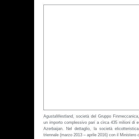
AgustaWestland, società del Gruppo Finmeccanica, 
un importo complessivo pari a circa 435 milioni di 
Azerbaijan. Nel dettaglio, la società elicotteristi
triennale (marzo 2013 – aprile 2016) con il Ministero d