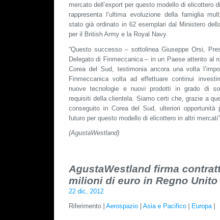
mercato dell’export per questo modello di elicottero 
rappresenta l’ultima evoluzione della famiglia mu
stato già ordinato in 62 esemplari dal Ministero del
per il British Army e la Royal Navy.
“Questo successo – sottolinea Giuseppe Orsi, Pres
Delegato di Finmeccanica – in un Paese attento al r
Corea del Sud, testimonia ancora una volta l’impor
Finmeccanica volta ad effettuare continui investi
nuove tecnologie e nuovi prodotti in grado di sod
requisiti della clientela. Siamo certi che, grazie a que
conseguito in Corea del Sud, ulteriori opportunità 
futuro per questo modello di elicottero in altri mercati”
(AgustaWestland)
AgustaWestland firma contratt
milioni di euro in Regno Unito
22 dic, 2012
Riferimento |
Aerospazio
|
Asia e Pacifico
|
Europa
|