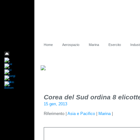
Home
Aerospazio
Marina
Esercito
Indust
Corea del Sud ordina 8 elicot
15 gen, 2013
Riferimento |
Asia e Pacifico
|
Marina
|