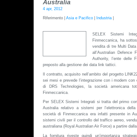
Australia
4 apr, 2012
Riferimento |
Asia e Pacifico
|
Industria
|
SELEX Sistemi Integ
Finmeccanica, ha sottosc
vendita di tre Multi Dat
all’Australian Defence 
Authority, l’ente delle 
preposto alla gestione dei data link tattici.
Il contratto, acquisito nell’ambito del progetto LINK22
sei mesi e prevede l’integrazione con i modem con 
di DRS Technologies, la società americana tot
Finmeccanica.
Per SELEX Sistemi Integrati si tratta del primo cont
Australia relativo a sistemi per l’elettronica dell
società di Finmeccanica era infatti presente in Aus
sistemi civili per il controllo del traffico aereo, vendu
australiana (Royal Australian Air Force) a partire dalla
La fornitura riveste quindi un’importanza strateg