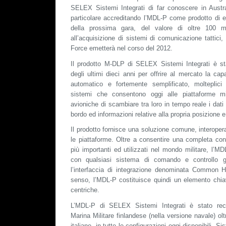
SELEX Sistemi Integrati di far conoscere in Austral
particolare accreditando l’MDL-P come prodotto di e
della prossima gara, del valore di oltre 100 mili
all’acquisizione di sistemi di comunicazione tattici,
Force emetterà nel corso del 2012.
Il prodotto M-DLP di SELEX Sistemi Integrati è st
degli ultimi dieci anni per offrire al mercato la cap
automatico e fortemente semplificato, molteplici ti
sistemi che consentono oggi alle piattaforme mili
avioniche di scambiare tra loro in tempo reale i dati
bordo ed informazioni relative alla propria posizione 
Il prodotto fornisce una soluzione comune, interopera
le piattaforme. Oltre a consentire una completa config
più importanti ed utilizzati nel mondo militare, l’M
con qualsiasi sistema di comando e controllo gi
l’interfaccia di integrazione denominata Common H
senso, l’MDL-P costituisce quindi un elemento chiav
centriche.
L’MDL-P di SELEX Sistemi Integrati è stato rec
Marina Militare finlandese (nella versione navale) ol
italiane, in tutte le configurazioni oggi disponibili. 