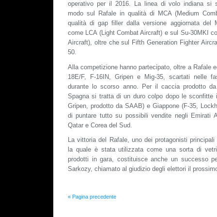
operativo per il 2016. La linea di volo indiana si 
modo sul Rafale in qualità di MCA (Medium Combat 
qualità di gap filler dalla versione aggiornata del
come LCA (Light Combat Aircraft) e sul Su-30MKI
Aircraft), oltre che sul Fifth Generation Fighter Aircr
50.
Alla competizione hanno partecipato, oltre a Rafale e
18E/F, F-16IN, Gripen e Mig-35, scartati nelle fa
durante lo scorso anno. Per il caccia prodotto da
Spagna si tratta di un duro colpo dopo le sconfitte 
Gripen, prodotto da SAAB) e Giappone (F-35, Lockhee
di puntare tutto su possibili vendite negli Emirati
Qatar e Corea del Sud.
La vittoria del Rafale, uno dei protagonisti principal
la quale è stata utilizzata come una sorta di vetri
prodotti in gara, costituisce anche un successo pe
Sarkozy, chiamato al giudizio degli elettori il prossimo
« Pagina precedente