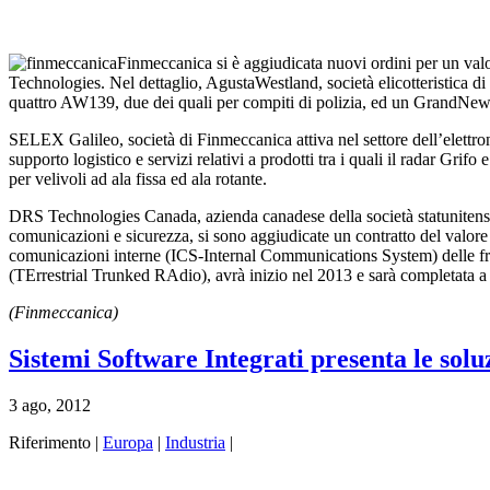
Finmeccanica si è aggiudicata nuovi ordini per un va
Technologies. Nel dettaglio, AgustaWestland, società elicotteristica di
quattro AW139, due dei quali per compiti di polizia, ed un GrandNew.
SELEX Galileo, società di Finmeccanica attiva nel settore dell’elettroni
supporto logistico e servizi relativi a prodotti tra i quali il radar Gri
per velivoli ad ala fissa ed ala rotante.
DRS Technologies Canada, azienda canadese della società statunitense
comunicazioni e sicurezza, si sono aggiudicate un contratto del valore 
comunicazioni interne (ICS-Internal Communications System) delle f
(TErrestrial Trunked RAdio), avrà inizio nel 2013 e sarà completata 
(Finmeccanica)
Sistemi Software Integrati presenta le solu
3 ago, 2012
Riferimento |
Europa
|
Industria
|