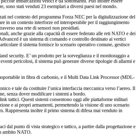
 piccole imbarcazioni veloci e da sottomarini. Può inoltre essere
e, sono stati venduti 23 esemplari a diversi paesi nel mondo.
zati nel contesto del programma Forza NEC per la digitalizzazione del
rare in un contesto interforze ed interoperabile per il raggiungimento
raverso una rete di sensori non presidiati.
ali, anche grazie alla capacità di essere federato alle reti NATO e dei
 Advanced è un sistema di comando e controllo destinato ai vertici
particolare il sistema fornisce lo scenario operativo comune, gestisce
land security. E’ un prodotto per la sorveglianza e il monitoraggio a
eventi pericolosi, il sistema può generare diverse tipologie di allarmi e
asportabile in fibra di carbonio, e il Multi Data Link Processor (MDL-
onico e tale da costituire l’unica interfaccia meccanica verso l’aereo. Il
one, senza dover modificare i sistemi a bordo.
ink tattici. Questi sistemi consentono oggi alle piattaforme militari
osizione e ai propri armamenti, permettendo la visione di uno scenario
mm. Rappresenta inoltre il primo sistema di difesa mai venduto in
 dal punto di vista strategico e tattico, a partire dalla progettazione e
o in ambito NATO.