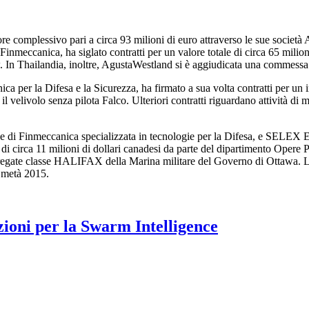
lore complessivo pari a circa 93 milioni di euro attraverso le sue so
 Finmeccanica, ha siglato contratti per un valore totale di circa 65 mil
 In Thailandia, inoltre, AgustaWestland si è aggiudicata una commessa
ca per la Difesa e la Sicurezza, ha firmato a sua volta contratti per un i
fo e il velivolo senza pilota Falco. Ulteriori contratti riguardano attivit
 di Finmeccanica specializzata in tecnologie per la Difesa, e SELEX El
di circa 11 milioni di dollari canadesi da parte del dipartimento Opere 
regate classe HALIFAX della Marina militare del Governo di Ottawa. L
a metà 2015.
zioni per la Swarm Intelligence