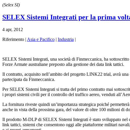
(Selex SI)
SELEX Sistemi Integrati per la prima volta
4 apr, 2012
Riferimento |
Asia e Pacifico
|
Industria
|
SELEX Sistemi Integrati, una società di Finmeccanica, ha sottoscritto
Forze Armate australiane preposto alla gestione dei data link tattici.
Il contratto, acquisito nell’ambito del progetto LINK22 trial, avrà u
partecipata da Finmeccanica.
Per SELEX Sistemi Integrati si tratta del primo contratto mai sottoscritt
i propri sistemi civili per il controllo del traffico aereo, venduti all’A
La fornitura riveste quindi un’importanza strategica poiché permetterà
anche in vista della prossima gara, del valore di oltre 100 milioni di d
Il prodotto M-DLP di SELEX Sistemi Integrati è stato sviluppato nel cor
link tattici, sistemi che consentono oggi alle piattaforme militari naval
e ai propri armamenti.