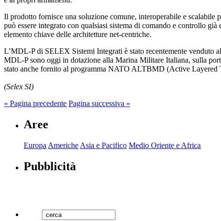
Il prodotto fornisce una soluzione comune, interoperabile e scalabile pe
può essere integrato con qualsiasi sistema di comando e controllo già
elemento chiave delle architetture net-centriche.
L’MDL-P di SELEX Sistemi Integrati è stato recentemente venduto alla M
MDL-P sono oggi in dotazione alla Marina Militare Italiana, sulla port
stato anche fornito al programma NATO ALTBMD (Active Layered Theat
(Selex SI)
« Pagina precedente
Pagina successiva »
Aree
Europa
Americhe
Asia e Pacifico
Medio Oriente e Africa
Pubblicità