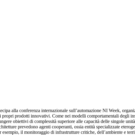
artecipa alla conferenza internazionale sull’automazione NI Week, organi
 i propri prodotti innovativi. Come nei modelli comportamentali degli ins
gere obiettivi di complessità superiore alle capacità delle singole unit
hitetture prevedono agenti cooperanti, ossia entità specializzate eterogen
sempio, il monitoraggio di infrastrutture critiche, dell’ambiente e territ