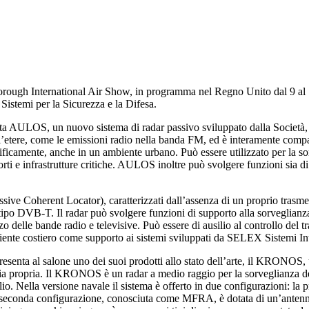
ough International Air Show, in programma nel Regno Unito dal 9 al 15 l
 Sistemi per la Sicurezza e la Difesa.
nta AULOS, un nuovo sistema di radar passivo sviluppato dalla Società, 
ell’etere, come le emissioni radio nella banda FM, ed è interamente comp
ificamente, anche in un ambiente urbano. Può essere utilizzato per la s
 porti e infrastrutture critiche. AULOS inoltre può svolgere funzioni sia di
e Coherent Locator), caratterizzati dall’assenza di un proprio trasmetti
ipo DVB-T. Il radar può svolgere funzioni di supporto alla sorveglianza 
zzo delle bande radio e televisive. Può essere di ausilio al controllo del tr
mbiente costiero come supporto ai sistemi sviluppati da SELEX Sistemi
esenta al salone uno dei suoi prodotti allo stato dell’arte, il KRONOS,
propria. Il KRONOS è un radar a medio raggio per la sorveglianza dello s
lio. Nella versione navale il sistema è offerto in due configurazioni: la p
 la seconda configurazione, conosciuta come MFRA, è dotata di un’anten