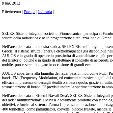
9 lug, 2012
Riferimento |
Europa
|
Industria
|
SELEX Sistemi Integrati, società di Finmeccanica, partecipa al Farnbor
settore della radaristica e nella progettazione e realizzazione di Grandi
Nell’area dedicata alla mostra statica, SELEX Sistemi Integrati prese
Grecia. Il sistema sfrutta l’energia elettromagnetica già disponibile n
AULOS è in grado di operare in prossimità di zone abitate e, più spec
del territorio, poiché è in grado di effettuare il controllo di aeroporti,
mobile, può essere impiegato in occasione di grandi eventi.
AULOS appartiene alla famiglia dei radar passivi, noti come PCL (Passiv
banda FM (Frequency Modulation) ed emittenti televisive digitali del t
efficace in presenza di bersagli stealth o a bassa quota, grazie all’utili
strumentazione di bordo. E’ prevista inoltre la sperimentazione in a
Nell’area dedicata ai Sistemi Navali (Sea), SELEX Sistemi Integrati pr
del radar multifunzionale EMPAR e totalmente prodotto con tecnologia 
obiettivi, e fornire al sistema d’arma la precisa collocazione del bersag
400 tonnellate, come pattugliatori, corvette, piccole fregate, mentre