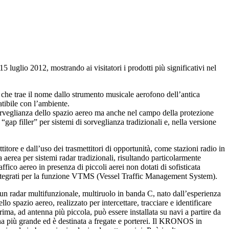
uglio 2012, mostrando ai visitatori i prodotti più significativi nel
che trae il nome dallo strumento musicale aerofono dell’antica
atibile con l’ambiente.
orveglianza dello spazio aereo ma anche nel campo della protezione
 “gap filler” per sistemi di sorveglianza tradizionali e, nella versione
tore e dall’uso dei trasmettitori di opportunità, come stazioni radio in
aerea per sistemi radar tradizionali, risultando particolarmente
affico aereo in presenza di piccoli aerei non dotati di sofisticata
 Integrati per la funzione VTMS (Vessel Traffic Management System).
 un radar multifunzionale, multiruolo in banda C, nato dall’esperienza
pazio aereo, realizzato per intercettare, tracciare e identificare
rima, ad antenna più piccola, può essere installata su navi a partire da
na più grande ed è destinata a fregate e porterei. Il KRONOS in