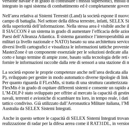
versione navale è in grado di contrastare i missili supersonici, missil
integrato in ogni sistema di combattimento ed è completamente governab
Nell’area relativa ai Sistemi Terrestri (Land) la società espone il 
campo di battaglia. Nel settore della difesa terrestre, infatti, SELEX S
della superiorità dell’informazione. Nella stessa area è visibile anche 
Il SIACCON è un sistema in grado di aumentare l’efficacia delle azioni
Paesi dell’Alleanza Atlantica. Il sistema garantisce l’interoperabilit
militari (a livello nazionale e NATO) basato su una architettura service
diversi livelli cartografici e visualizza le informazioni tattiche prove
MasterZone è un componente essenziale per le soluzioni dedicate alla si
corto e lungo termine di ampie zone, basato sulla tecnologia delle reti 
fornire le informazioni raccolte dalla rete di sensori a una stazione di
La società espone le proprie competenze anche nell’area dedicata alla 
P), sviluppato per gestire in modo automatico diverse tipologie di link t
Per quanto riguarda il FLexMis, si tratta di una struttura caratterizzata
FlexMis è in grado di ospitare differenti sistemi e consente un rapido a
L’M-DLP è stato sviluppato per offrire al mercato la capacità di gestire
navali, terrestri e avioniche di scambiare tra loro, in tempo reale, i d
tattico condiviso. Già utilizzato dall’Aeronautica Militare italiana, l
Australia da SELEX Sistemi Integrati.
Anche in questo settore le capacità di SELEX Sistemi Integrati trovano n
realizzazione di radar per la difesa aerea come il RAT31DL, in versio