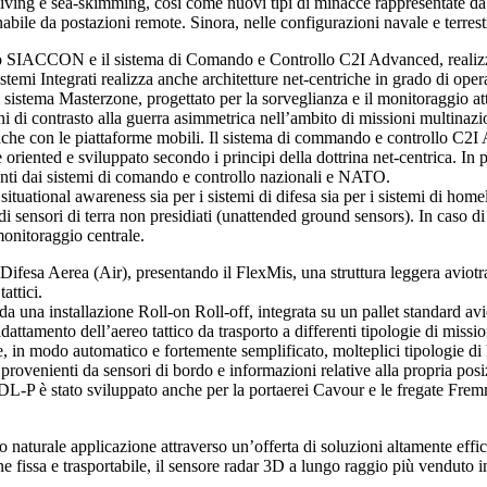
i diving e sea-skimming, così come nuovi tipi di minacce rappresentate da
ile da postazioni remote. Sinora, nelle configurazioni navale e terrestr
nuovo SIACCON e il sistema di Comando e Controllo C2I Advanced, realiz
istemi Integrati realizza anche architetture net-centriche in grado di ope
il sistema Masterzone, progettato per la sorveglianza e il monitoraggio att
 di contrasto alla guerra asimmetrica nell’ambito di missioni multinazion
à anche con le piattaforme mobili. Il sistema di commando e controllo C2I
 oriented e sviluppato secondo i principi della dottrina net-centrica. In 
nienti dai sistemi di comando e controllo nazionali e NATO.
tuational awareness sia per i sistemi di difesa sia per i sistemi di home
di sensori di terra non presidiati (unattended ground sensors). In caso di 
 monitoraggio centrale.
Difesa Aerea (Air), presentando il FlexMis, una struttura leggera aviotr
attici.
 da una installazione Roll-on Roll-off, integrata su un pallet standard avi
dattamento dell’aereo tattico da trasporto a differenti tipologie di missi
, in modo automatico e fortemente semplificato, molteplici tipologie di l
ati provenienti da sensori di bordo e informazioni relative alla propria p
’MDL-P è stato sviluppato anche per la portaerei Cavour e le fregate Fre
aturale applicazione attraverso un’offerta di soluzioni altamente efficaci
ne fissa e trasportabile, il sensore radar 3D a lungo raggio più vendut