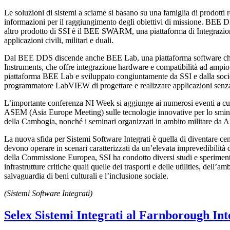
Le soluzioni di sistemi a sciame si basano su una famiglia di prodotti re
informazioni per il raggiungimento degli obiettivi di missione. B
altro prodotto di SSI è il BEE SWARM, una piattaforma di Integrazione
applicazioni civili, militari e duali.
Dal BEE DDS discende anche BEE Lab, una piattaforma software che fo
Instruments, che offre integrazione hardware e compatibilità ad ampio
piattaforma BEE Lab e sviluppato congiuntamente da SSI e dalla soci
programmatore LabVIEW di progettare e realizzare applicazioni senza pr
L’importante conferenza NI Week si aggiunge ai numerosi eventi a cui 
ASEM (Asia Europe Meeting) sulle tecnologie innovative per lo sminame
della Cambogia, nonché i seminari organizzati in ambito militare d
La nuova sfida per Sistemi Software Integrati è quella di diventare ce
devono operare in scenari caratterizzati da un’elevata imprevedibilità d
della Commissione Europea, SSI ha condotto diversi studi e sperimentaz
infrastrutture critiche quali quelle dei trasporti e delle utilities, dell
salvaguardia di beni culturali e l’inclusione sociale.
(Sistemi Software Integrati)
Selex Sistemi Integrati al Farnborough In