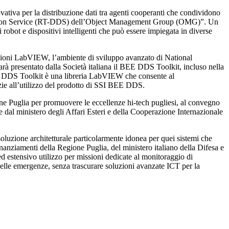
ativa per la distribuzione dati tra agenti cooperanti che condividono
ibution Service (RT-DDS) dell’Object Management Group (OMG)”. Un
bot e dispositivi intelligenti che può essere impiegata in diverse
azioni LabVIEW, l’ambiente di sviluppo avanzato di National
à presentato dalla Società italiana il BEE DDS Toolkit, incluso nella
EE DDS Toolkit è una libreria LabVIEW che consente al
azie all’utilizzo del prodotto di SSI BEE DDS.
one Puglia per promuovere le eccellenze hi-tech pugliesi, al convegno
 dal ministero degli Affari Esteri e della Cooperazione Internazionale
oluzione architetturale particolarmente idonea per quei sistemi che
finanziamenti della Regione Puglia, del ministero italiano della Difesa e
d estensivo utilizzo per missioni dedicate al monitoraggio di
one delle emergenze, senza trascurare soluzioni avanzate ICT per la