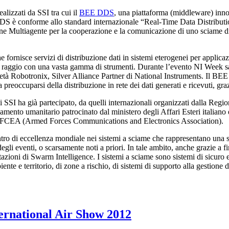
alizzati da SSI tra cui il
BEE DDS
, una piattaforma (middleware) innov
EE DDS è conforme allo standard internazionale “Real-Time Data Distr
 Multiagente per la cooperazione e la comunicazione di uno sciame di ro
rnisce servizi di distribuzione dati in sistemi eterogenei per applic
 raggio con una vasta gamma di strumenti. Durante l’evento NI Week sar
età Robotronix, Silver Alliance Partner di National Instruments. Il B
eoccuparsi della distribuzione in rete dei dati generati e ricevuti, gr
SSI ha già partecipato, da quelli internazionali organizzati dalla Regi
nto umanitario patrocinato dal ministero degli Affari Esteri italiano e
a AFCEA (Armed Forces Communications and Electronics Association).
ntro di eccellenza mondiale nei sistemi a sciame che rappresentano una s
egli eventi, o scarsamente noti a priori. In tale ambito, anche grazie a 
ioni di Swarm Intelligence. I sistemi a sciame sono sistemi di sicuro e
’ambiente e territorio, di zone a rischio, di sistemi di supporto alla gesti
ternational Air Show 2012