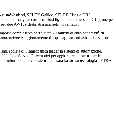
cietà AgustaWestland, SELEX Galileo, SELEX Elsag e DRS
ioni di euro. Tra gli accordi conclusi figurano commesse in Giappone per
 per due AW139 destinati a impieghi governativi.
mporto complessivo pari a circa 20 milioni di euro per attività di
à di manutenzione e aggiornamento di equipaggiamenti avionici e sensori
sag, società di Finmeccanica leader in sistemi di automazione,
Pubbliche e Servizi Governativi per aggiornare il sistema per le
a fornitura del nuovo sistema, che sarà basato su tecnologia TETRA