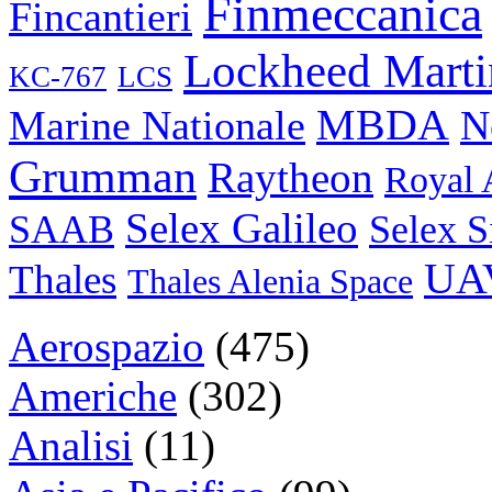
Finmeccanica
Fincantieri
Lockheed Marti
KC-767
LCS
MBDA
N
Marine Nationale
Grumman
Raytheon
Royal 
Selex Galileo
SAAB
Selex S
UA
Thales
Thales Alenia Space
Aerospazio
(475)
Americhe
(302)
Analisi
(11)