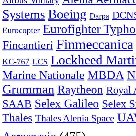
Airbus Military
Boeing
Systems
DCN
Darpa
Eurofighter Typh
Eurocopter
Finmeccanica
Fincantieri
Lockheed Marti
KC-767
LCS
MBDA
N
Marine Nationale
Grumman
Raytheon
Royal 
Selex Galileo
SAAB
Selex S
UA
Thales
Thales Alenia Space