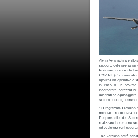
Alenia Aeronautica è allo 
supporto delle operazioni 
Pretorian, intende studiar
COMINT (Communications 
applicazioni operative e sfr
in caso di un provato 
incorporare corazzature
destinati ad equipaggiare
sistemi dedicati, definend
“Il Programma Pretorian ha
mondiali”, ha dichiarato
Responsabile del Setto
realizzare la versione sp
ed esplorerà ogni opportun
Tale versione potrà benef