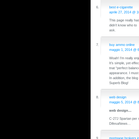
best e-cigarette
aprile 27, 2014 @ 
This page really has
didn’t know who to
ask.
buy ammo online
maggio 1, 2014 @ 
Woah! I’m really enj
It’s simple, yet effect
tnat “perfect balan
appearance. I must 
In addition, the blo
Superb Blog!
web design
maggio 5, 2014 @ 
web design…
C-27J Spartan per s
DifesaNews…
mortgage brokers in 