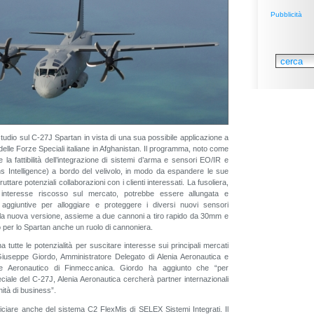
Pubblicità
studio sul C-27J Spartan in vista di una sua possibile applicazione a
delle Forze Speciali italiane in Afghanistan. Il programma, noto come
e la fattibilità dell’integrazione di sistemi d’arma e sensori EO/IR e
Intelligence) a bordo del velivolo, in modo da espandere le sue
uttare potenziali collaborazioni con i clienti interessati. La fusoliera,
interesse riscosso sul mercato, potrebbe essere allungata e
 aggiuntive per alloggiare e proteggere i diversi nuovi sensori
 la nuova versione, assieme a due cannoni a tiro rapido da 30mm e
o per lo Spartan anche un ruolo di cannoniera.
 tutte le potenzialità per suscitare interesse sui principali mercati
 Giuseppe Giordo, Amministratore Delegato di Alenia Aeronautica e
re Aeronautico di Finmeccanica. Giordo ha aggiunto che “per
eciale del C-27J, Alenia Aeronautica cercherà partner internazionali
ità di business”.
iciare anche del sistema C2 FlexMis di SELEX Sistemi Integrati. Il