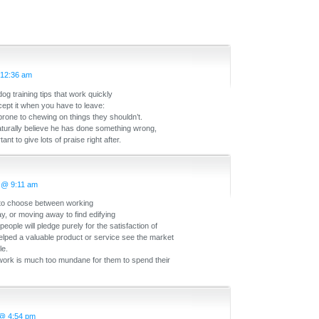
 12:36 am
g training tips that work quickly
cept it when you have to leave:
prone to chewing on things they shouldn’t.
naturally believe he has done something wrong,
ant to give lots of praise right after.
 @ 9:11 am
to choose between working
ay, or moving away to find edifying
ople will pledge purely for the satisfaction of
elped a valuable product or service see the market
le.
work is much too mundane for them to spend their
 @ 4:54 pm