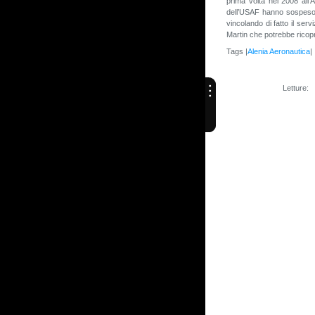
prima volta nel 2008 all’
dell’USAF hanno sospeso 
vincolando di fatto il se
Martin che potrebbe ricopri
Tags |
Alenia Aeronautica
|
Letture: