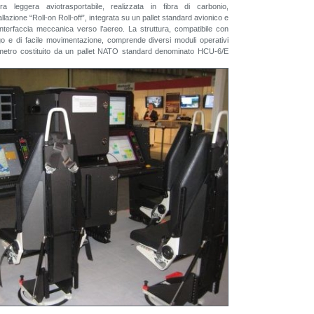
 leggera aviotrasportabile, realizzata in fibra di carbonio,
llazione “Roll-on Roll-off”, integrata su un pallet standard avionico e
a interfaccia meccanica verso l’aereo. La struttura, compatibile con
go e di facile movimentazione, comprende diversi moduli operativi
erimetro costituito da un pallet NATO standard denominato HCU-6/E