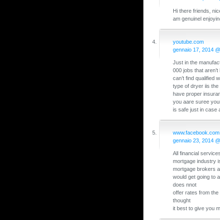
Hi there friends, n
am genuinel enjoyin
youtube.com
gennaio 17, 2014 
Just in the manufact
000 jobs that aren’
can’t find qualified
type of dryer iis th
have proper insuran
you aare suree your
is safe just in cas
www.facebook.com
gennaio 23, 2014 
All financial servic
mortgage industry is
mortgage brokers ar
would get going to a
does nnot
offer rates from the
thought
it best to give you