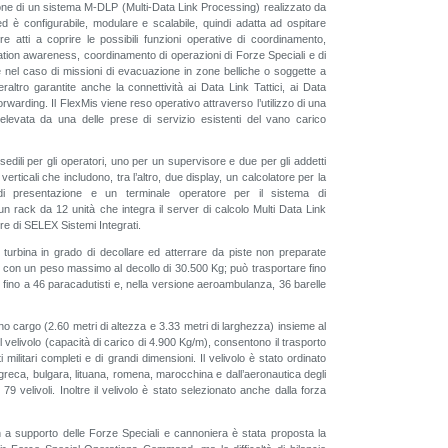
one di un sistema M-DLP (Multi-Data Link Processing) realizzato da
d è configurabile, modulare e scalabile, quindi adatta ad ospitare
e atti a coprire le possibili funzioni operative di coordinamento,
ation awareness, coordinamento di operazioni di Forze Speciali e di
e nel caso di missioni di evacuazione in zone belliche o soggette a
raltro garantite anche la connettività ai Data Link Tattici, ai Data
rwarding. Il FlexMis viene reso operativo attraverso l’utilizzo di una
relevata da una delle prese di servizio esistenti del vano carico
edili per gli operatori, uno per un supervisore e due per gli addetti
erticali che includono, tra l’altro, due display, un calcolatore per la
di presentazione e un terminale operatore per il sistema di
 rack da 12 unità che integra il server di calcolo Multi Data Link
 di SELEX Sistemi Integrati.
turbina in grado di decollare ed atterrare da piste non preparate
 con un peso massimo al decollo di 30.500 Kg; può trasportare fino
o fino a 46 paracadutisti e, nella versione aeroambulanza, 36 barelle
o cargo (2.60 metri di altezza e 3.33 metri di larghezza) insieme al
l velivolo (capacità di carico di 4.900 Kg/m), consentono il trasporto
militari completi e di grandi dimensioni. Il velivolo è stato ordinato
, greca, bulgara, lituana, romena, marocchina e dall’aeronautica degli
i 79 velivoli. Inoltre il velivolo è stato selezionato anche dalla forza
 a supporto delle Forze Speciali e cannoniera è stata proposta la