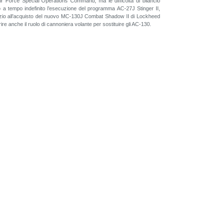
Air Force Special Operations Command, ma le difficoltà di bilancio
a tempo indefinito l’esecuzione del programma AC-27J Stinger II,
rvizio all’acquisto del nuovo MC-130J Combat Shadow II di Lockheed
re anche il ruolo di cannoniera volante per sostituire gli AC-130.