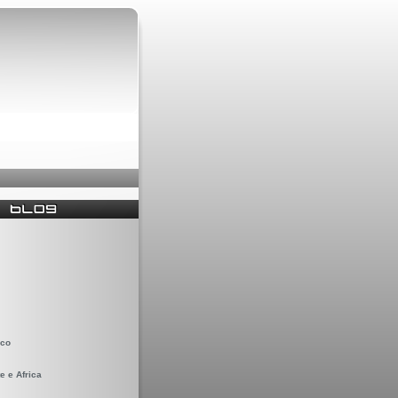
ico
e e Africa