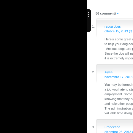
86 commenti
»
rspca dogs
ottobre 15, 2013 @
Here’s some great do
to help your dog ac
. Anxious dogs are 
Since the dog will 
it is extremely import
Alysa
novembre 17, 2013
You may be forced 
a job you hate to st
employment. Some pe
knowing that they h
and help other peop
The administration 
valuable time doing.
Francesca
dicembre 26, 2013