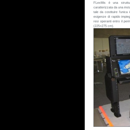
FLexMis è una struttura
caratterizzata da una insta
tale da costituire l’unic
esigenze di rapido impie
resi operanti entro il p
(225×275 cm).