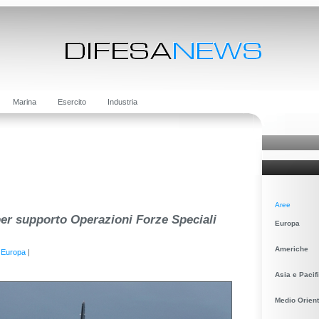
Marina
Esercito
Industria
Aree
er supporto Operazioni Forze Speciali
Europa
Americhe
|
Europa
|
Asia e Pacif
Medio Orient