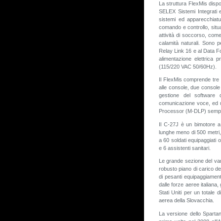
La struttura FlexMis disp
SELEX Sistemi Integrati e
sistemi ed apparecchiatur
comando e controllo, situ
attività di soccorso, com
calamità naturali. Sono pe
Relay Link 16 e al Data Fo
alimentazione elettrica p
(115/220 VAC 50/60Hz).
Il FlexMis comprende tre s
alle console, due console v
gestione del software 
comunicazione voce, ed un
Processor (M-DLP) sempre
Il C-27J è un bimotore a 
lunghe meno di 500 metri,
a 60 soldati equipaggiati 
e 6 assistenti sanitari.
Le grande sezione del van
robusto piano di carico de
di pesanti equipaggiamenti 
dalle forze aeree italiana
Stati Uniti per un totale d
aerea della Slovacchia.
La versione dello Spartan