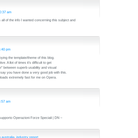
10:37 am
 all of the info I wanted concerning this subject and
6:40 pm
oying the template/theme of this blog.
ive. A llot of times it’s difficult to get
ce” between superb usability and visual
say you have done a very good job with this.
g loads extremely fast for me on Opera.
8:57 am
upporto Operazioni Forze Speciali | DN –
australia- industry report