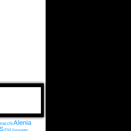
Alenia
rmacchi
S
ESA
Eurocopter