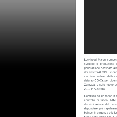
Lockheed Martin compete
sviluppo e produzione 
generazione destinato alle
dei sistemi AEGIS. Le capa
cacciatorpedinieri della cl
defunto CG-X), per divent
Zumwalt, e sulle nuove po
2012 in Australia.
Costituito da un radar in
controllo di fuoco, l’A
discriminazione del bers
rispondere più rapidamen
balistici in partenza o le l
fuoco con i missili SM-2,