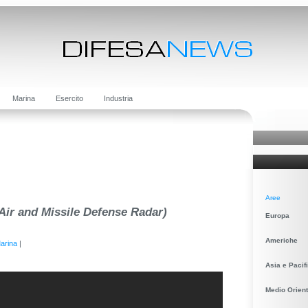
Marina
Esercito
Industria
Aree
ir and Missile Defense Radar)
Europa
Americhe
arina
|
Asia e Pacif
Medio Orient