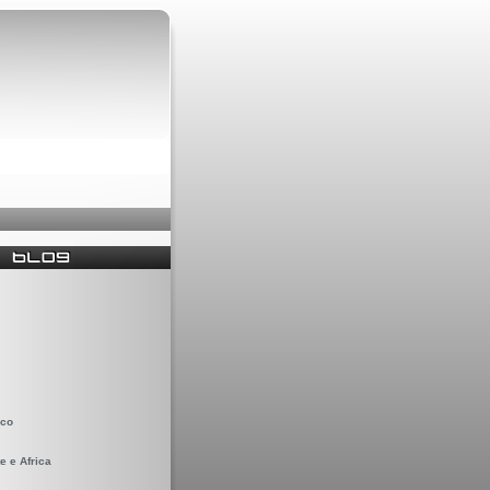
ico
e e Africa