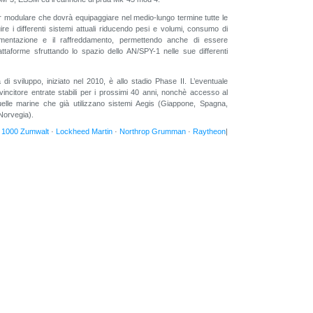
modulare che dovrà equipaggiare nel medio-lungo termine tutte le
uire i differenti sistemi attuali riducendo pesi e volumi, consumo di
limentazione e il raffreddamento, permettendo anche di essere
 piattaforme sfruttando lo spazio dello AN/SPY-1 nelle sue differenti
di sviluppo, iniziato nel 2010, è allo stadio Phase II. L’eventuale
 vincitore entrate stabili per i prossimi 40 anni, nonchè accesso al
elle marine che già utilizzano sistemi Aegis (Giappone, Spagna,
Norvegia).
1000 Zumwalt
·
Lockheed Martin
·
Northrop Grumman
·
Raytheon
|