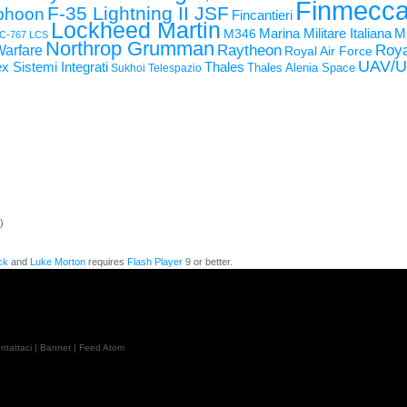
Finmecca
F-35 Lightning II JSF
yphoon
Fincantieri
Lockheed Martin
Ma
M346
Marina Militare Italiana
C-767
LCS
Northrop Grumman
Raytheon
Roya
Warfare
Royal Air Force
UAV/
Thales
x Sistemi Integrati
Thales Alenia Space
Sukhoi
Telespazio
)
ck
and
Luke Morton
requires
Flash Player
9 or better.
ntattaci
|
Banner
|
Feed Atom