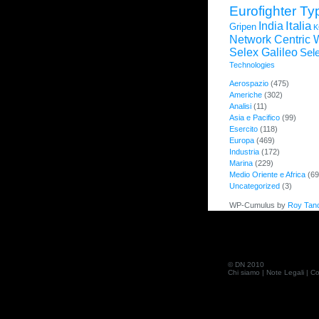
Eurofighter T
Italia
India
Gripen
K
Network Centric 
Selex Galileo
Sele
Technologies
Aerospazio
(475)
Americhe
(302)
Analisi
(11)
Asia e Pacifico
(99)
Esercito
(118)
Europa
(469)
Industria
(172)
Marina
(229)
Medio Oriente e Africa
(69
Uncategorized
(3)
WP-Cumulus by
Roy Tan
© DN 2010
Chi siamo
|
Note Legali
|
Co