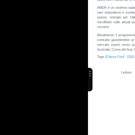
AMDR è un sistema radar 
navi statunitensi e sostit
spazio, energia per l’a
retrofittato sulle attuali
versioni.
Attualmente il programma 
contratto garantirebbe al
mercato export verso qu
Australia, Corea del Sud, 
Tags |
Classe Ford
·
DDG 
Letture: