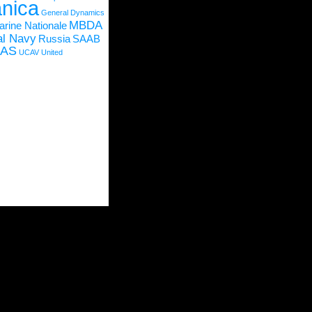
nica
General Dynamics
MBDA
rine Nationale
l Navy
Russia
SAAB
UAS
UCAV
United