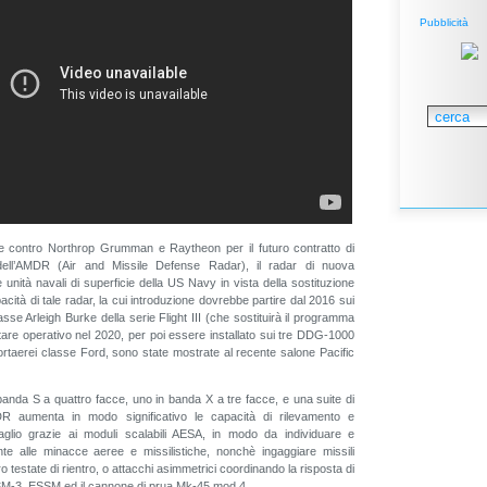
Pubblicità
 contro Northrop Grumman e Raytheon per il futuro contratto di
dell’AMDR (Air and Missile Defense Radar), il radar di nuova
 unità navali di superficie della US Navy in vista della sostituzione
cità di tale radar, la cui introduzione dovrebbe partire dal 2016 sui
asse Arleigh Burke della serie Flight III (che sostituirà il programma
are operativo nel 2020, per poi essere installato sui tre DDG-1000
rtaerei classe Ford, sono state mostrate al recente salone Pacific
 banda S a quattro facce, uno in banda X a tre facce, e una suite di
MDR aumenta in modo significativo le capacità di rilevamento e
aglio grazie ai moduli scalabili AESA, in modo da individuare e
te alle minacce aeree e missilistiche, nonchè ingaggiare missili
oro testate di rientro, o attacchi asimmetrici coordinando la risposta di
 SM-3, ESSM ed il cannone di prua Mk-45 mod 4.