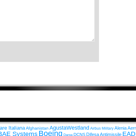
AgustaWestland
are Italiana
Alenia Ae
Afghanistan
Airbus Military
Boeing
BAE Systems
EAD
Difesa Antimissile
DCNS
Darpa