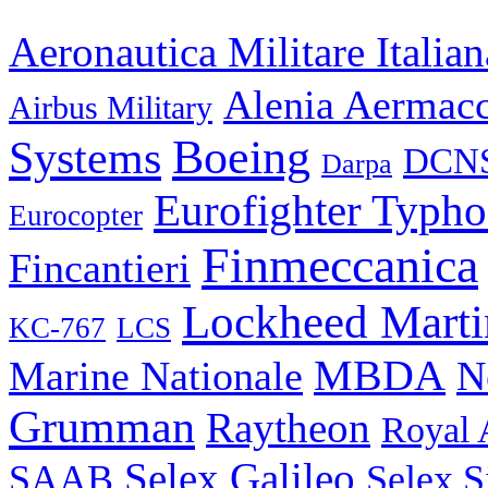
Aeronautica Militare Italian
Alenia Aermac
Airbus Military
Boeing
Systems
DCN
Darpa
Eurofighter Typh
Eurocopter
Finmeccanica
Fincantieri
Lockheed Marti
KC-767
LCS
MBDA
N
Marine Nationale
Grumman
Raytheon
Royal 
Selex Galileo
SAAB
Selex S